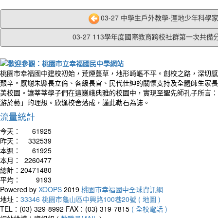
03-27 中學生戶外教學-溼地少年科學家.
03-27 113學年度國際教育跨校社群第一次共備分.
桃園市幸福國中建校初始，荒煙蔓草，地形崎嶇不平。創校之路，深切感
艱辛。感謝朱縣長立倫、各級長官、民代仕紳的關懷支持及全體師生家長
美校園。讓莘莘學子們在這巍峨典雅的校園中，實現至聖先師孔子所言：
游於藝」的理想。欣逢校舍落成，謹此勒石為誌。
流量統計
今天：
61925
昨天：
332539
本週：
61925
本月：
2260477
總計：
20471480
平均：
9193
Powered by
XOOPS
2019
桃園市幸福國中全球資訊網
地址：
33346 桃園市龜山區中興路100巷20號 ( 地圖 )
TEL：(03) 329-8992
FAX：(03) 319-7815
( 全校電話 )