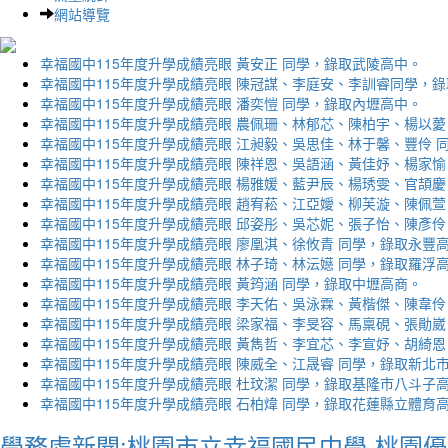
網站導覽
幸福國中115年度升學成績亮眼 黃安正 同學，錄取武陵高中。
幸福國中115年度升學成績亮眼 陳冠謀、李庭安、李訓睿同學，
幸福國中115年度升學成績亮眼 潘奕愷 同學，錄取內壢高中。
幸福國中115年度升學成績亮眼 農佩珊、林郁芯、陳柏宇、楊以薆
幸福國中115年度升學成績亮眼 江昶毅、吳思佳、林于馨、豐伶 
幸福國中115年度升學成績亮眼 陳祥恩、吳語涵、黃佳妤、楊家愉
幸福國中115年度升學成績亮眼 楊雅媛、藍尹辰、楊琇雯、官頡慶
幸福國中115年度升學成績亮眼 趙宥菘、江亞嬡、柳芙漩、陳佩萱
幸福國中115年度升學成績亮眼 邱姿彤、吳芯妮、張子怡、陳彥伶
幸福國中115年度升學成績亮眼 廖凰淇、徐攸青 同學，錄取永豐
幸福國中115年度升學成績亮眼 林子琦、林沄嬨 同學，錄取羅浮
幸福國中115年度升學成績亮眼 黃筠涵 同學，錄取中壢高商。
幸福國中115年度升學成績亮眼 李天佑、吳泳霖、黃楷傑、陳韋伶
幸福國中115年度升學成績亮眼 梁家福、李旻容、馬稟硯、張勛崴
幸福國中115年度升學成績亮眼 黃雋哲、李宜芯、李宣妤、胡綺恩
幸福國中115年度升學成績亮眼 陳威全、江晟睿 同學，錄取新北
幸福國中115年度升學成績亮眼 杜玟潔 同學，錄取基隆市八斗子
幸福國中115年度升學成績亮眼 石柏煒 同學，錄取花蓮縣立體育
學務處新聞:桃園市立幸福國民中學-桃園