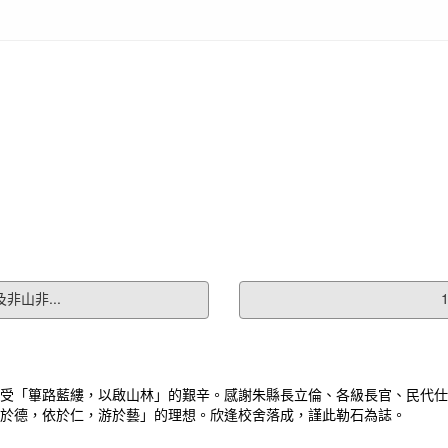
非山非...
受「篳路藍縷，以啟山林」的艱辛。感謝朱縣長立倫、各級長官、民代仕
於德，依於仁，游於藝」的理想。欣逢校舍落成，謹此勒石為誌。