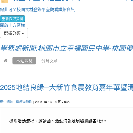
點此可至校園食材登錄平臺觀看詳細資訊
重新擷取資料
開啟上方區塊
選擇分類
學務處新聞:桃園市立幸福國民中學-桃園
本站消息
分月文章
2025地結良緣─大新竹食農教育嘉年華暨
衛生組長
-
學務處新聞
| 2025-10-13 | 人氣：535
檢附活動流程、邀請函、活動海報及展場資訊各1份。