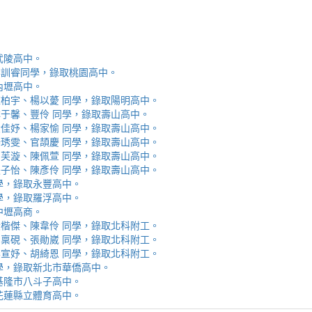
取武陵高中。
安、李訓睿同學，錄取桃園高中。
取內壢高中。
芯、陳柏宇、楊以薆 同學，錄取陽明高中。
佳、林于馨、豐伶 同學，錄取壽山高中。
涵、黃佳妤、楊家愉 同學，錄取壽山高中。
辰、楊琇雯、官頡慶 同學，錄取壽山高中。
嬡、柳芙漩、陳佩萱 同學，錄取壽山高中。
妮、張子怡、陳彥伶 同學，錄取壽山高中。
 同學，錄取永豐高中。
 同學，錄取羅浮高中。
取中壢高商。
霖、黃楷傑、陳韋伶 同學，錄取北科附工。
容、馬稟硯、張勛崴 同學，錄取北科附工。
芯、李宣妤、胡綺恩 同學，錄取北科附工。
睿 同學，錄取新北市華僑高中。
錄取基隆市八斗子高中。
錄取花蓮縣立體育高中。