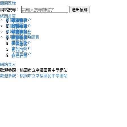
關閉區塊
網站搜尋：
送出搜尋
返回首頁
健康促進
認識幸福
校長室簡介
新生專區
電子報
學校簡介
交通安全
地理位置
教務處簡介
升學專區
下載列表
行政單位
環境教育
英文網站
學務處簡介
圖書館藏
生親師專區
性平教育
幸福相簿
總務處簡介
學校作息時間表
校園資源
媒體報導
輔導室簡介
評鑑專區
會計室簡介
官方FB
人事室簡介
課程計畫
網站登入
歡迎參觀：桃園市立幸福國民中學網站
歡迎參觀：桃園市立幸福國民中學網站