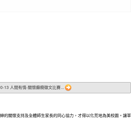
10-13 人間有情-關懷癲癇徵文比賽...
紳的關懷支持及全體師生家長的同心協力，才得以化荒地為美校園。讓莘