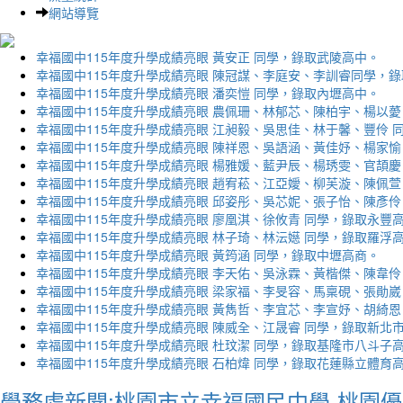
網站導覽
幸福國中115年度升學成績亮眼 黃安正 同學，錄取武陵高中。
幸福國中115年度升學成績亮眼 陳冠謀、李庭安、李訓睿同學，
幸福國中115年度升學成績亮眼 潘奕愷 同學，錄取內壢高中。
幸福國中115年度升學成績亮眼 農佩珊、林郁芯、陳柏宇、楊以薆
幸福國中115年度升學成績亮眼 江昶毅、吳思佳、林于馨、豐伶 
幸福國中115年度升學成績亮眼 陳祥恩、吳語涵、黃佳妤、楊家愉
幸福國中115年度升學成績亮眼 楊雅媛、藍尹辰、楊琇雯、官頡慶
幸福國中115年度升學成績亮眼 趙宥菘、江亞嬡、柳芙漩、陳佩萱
幸福國中115年度升學成績亮眼 邱姿彤、吳芯妮、張子怡、陳彥伶
幸福國中115年度升學成績亮眼 廖凰淇、徐攸青 同學，錄取永豐
幸福國中115年度升學成績亮眼 林子琦、林沄嬨 同學，錄取羅浮
幸福國中115年度升學成績亮眼 黃筠涵 同學，錄取中壢高商。
幸福國中115年度升學成績亮眼 李天佑、吳泳霖、黃楷傑、陳韋伶
幸福國中115年度升學成績亮眼 梁家福、李旻容、馬稟硯、張勛崴
幸福國中115年度升學成績亮眼 黃雋哲、李宜芯、李宣妤、胡綺恩
幸福國中115年度升學成績亮眼 陳威全、江晟睿 同學，錄取新北
幸福國中115年度升學成績亮眼 杜玟潔 同學，錄取基隆市八斗子
幸福國中115年度升學成績亮眼 石柏煒 同學，錄取花蓮縣立體育
學務處新聞:桃園市立幸福國民中學-桃園