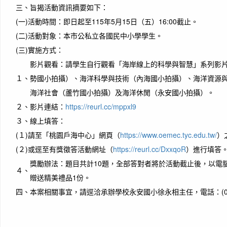
三、
旨揭活動資訊摘要如下：
(一)
活動時間：即日起至115年5月15日（五）16:00截止。
(二)
活動對象：本市公私立各國民中小學學生。
(三)
實施方式：
影片觀看：請學生自行觀看「海岸線上的科學與智慧」系列影
１、
勢國小拍攝）、海洋科學與技術（內海國小拍攝）、海洋資源
海洋社會（蘆竹國小拍攝）及海洋休閒（永安國小拍攝）。
２、
影片連結：
https://reurl.cc/mppxl9
３、
線上填答：
(１)
請至「桃園戶海中心」網頁（
https://www.oemec.tyc.edu.tw/
）
(２)
或逕至有獎徵答活動網址（
https://reurl.cc/DxxqoR
）進行填答。
獎勵辦法：題目共計10題，全部答對者將於活動截止後，以電腦
４、
贈送精美禮品1份。
四、
本案相關事宜，請逕洽承辦學校永安國小徐永相主任，電話：(03)4