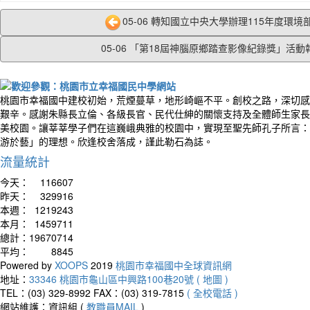
05-06 轉知國立中央大學辦理115年度環境部
05-06 「第18屆神腦原鄉踏查影像紀錄獎」活動報.
桃園市幸福國中建校初始，荒煙蔓草，地形崎嶇不平。創校之路，深切感
艱辛。感謝朱縣長立倫、各級長官、民代仕紳的關懷支持及全體師生家長
美校園。讓莘莘學子們在這巍峨典雅的校園中，實現至聖先師孔子所言：
游於藝」的理想。欣逢校舍落成，謹此勒石為誌。
流量統計
今天：
116607
昨天：
329916
本週：
1219243
本月：
1459711
總計：
19670714
平均：
8845
Powered by
XOOPS
2019
桃園市幸福國中全球資訊網
地址：
33346 桃園市龜山區中興路100巷20號 ( 地圖 )
TEL：(03) 329-8992
FAX：(03) 319-7815
( 全校電話 )
網站維護：資訊組 (
教職員MAIL
)