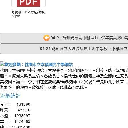
1) 南強工商-認識技職教
育.pdf
04-21 轉知光啟高中辦理111學年度高級中等
04-24 轉知國立大湖高級農工職業學校（下稱國立大
桃園市幸福國中建校初始，荒煙蔓草，地形崎嶇不平。創校之路，深切感
艱辛。感謝朱縣長立倫、各級長官、民代仕紳的關懷支持及全體師生家長
美校園。讓莘莘學子們在這巍峨典雅的校園中，實現至聖先師孔子所言：
游於藝」的理想。欣逢校舍落成，謹此勒石為誌。
流量統計
今天：
131360
昨天：
329916
本週：
1233997
本月：
1474465
總計：
19685468