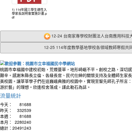
1) 114年國三學生適性入
學家長說明會實施計畫.p
df
12-24 台南家專學校財團法人台南應用科技大學
12-25 114年度教學基地學校各領域教師寒假共同.
桃園市幸福國中建校初始，荒煙蔓草，地形崎嶇不平。創校之路，深切感
艱辛。感謝朱縣長立倫、各級長官、民代仕紳的關懷支持及全體師生家長
美校園。讓莘莘學子們在這巍峨典雅的校園中，實現至聖先師孔子所言：
游於藝」的理想。欣逢校舍落成，謹此勒石為誌。
流量統計
今天：
81688
昨天：
332539
本週：
81688
本月：
2280240
總計：
20491243