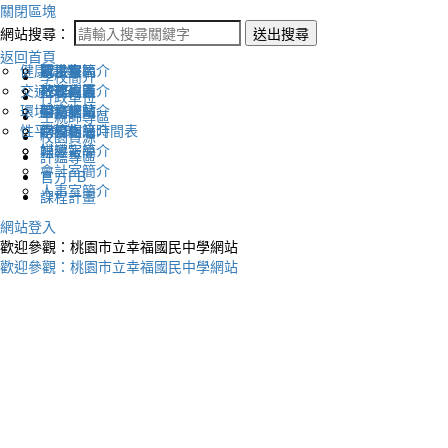
關閉區塊
網站搜尋：
送出搜尋
返回首頁
健康促進
認識幸福
校長室簡介
新生專區
電子報
學校簡介
交通安全
地理位置
教務處簡介
升學專區
下載列表
行政單位
環境教育
英文網站
學務處簡介
圖書館藏
生親師專區
性平教育
幸福相簿
總務處簡介
學校作息時間表
校園資源
媒體報導
輔導室簡介
評鑑專區
會計室簡介
官方FB
人事室簡介
課程計畫
網站登入
歡迎參觀：桃園市立幸福國民中學網站
歡迎參觀：桃園市立幸福國民中學網站