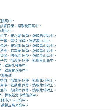
取武陵高中。
安、李訓睿同學，錄取桃園高中。
取內壢高中。
芯、陳柏宇、楊以薆 同學，錄取陽明高中。
佳、林于馨、豐伶 同學，錄取壽山高中。
涵、黃佳妤、楊家愉 同學，錄取壽山高中。
辰、楊琇雯、官頡慶 同學，錄取壽山高中。
嬡、柳芙漩、陳佩萱 同學，錄取壽山高中。
妮、張子怡、陳彥伶 同學，錄取壽山高中。
 同學，錄取永豐高中。
 同學，錄取羅浮高中。
取中壢高商。
霖、黃楷傑、陳韋伶 同學，錄取北科附工。
容、馬稟硯、張勛崴 同學，錄取北科附工。
芯、李宣妤、胡綺恩 同學，錄取北科附工。
睿 同學，錄取新北市華僑高中。
錄取基隆市八斗子高中。
錄取花蓮縣立體育高中。