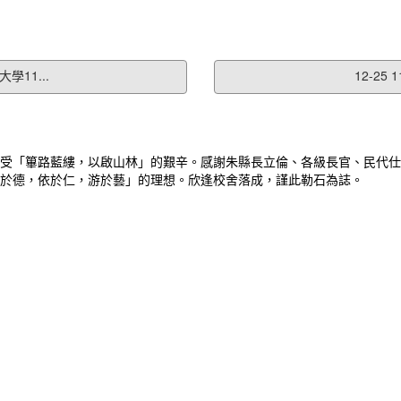
11...
12-2
受「篳路藍縷，以啟山林」的艱辛。感謝朱縣長立倫、各級長官、民代仕
於德，依於仁，游於藝」的理想。欣逢校舍落成，謹此勒石為誌。