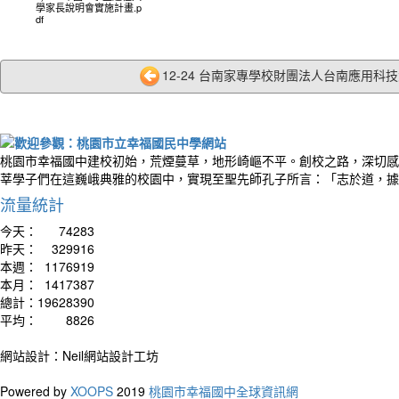
學家長說明會實施計畫.p
df
12-24 台南家專學校財團法人台南應用科技大學
桃園市幸福國中建校初始，荒煙蔓草，地形崎嶇不平。創校之路，深切感
莘學子們在這巍峨典雅的校園中，實現至聖先師孔子所言：「志於道，據
流量統計
今天：
74283
昨天：
329916
本週：
1176919
本月：
1417387
總計：
19628390
平均：
8826
網站設計：Neil網站設計工坊
Powered by
XOOPS
2019
桃園市幸福國中全球資訊網