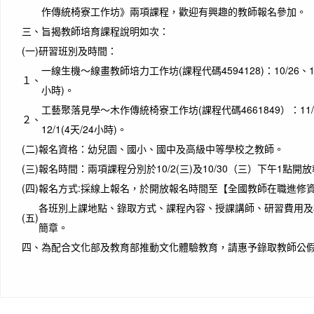
作傳統椅寮工作坊》兩項課程，歡迎有興趣的教師報名參加。
三、
旨揭教師培育課程說明如次：
(一)
研習班別及時間：
一線生機～線畫教師培力工作坊(課程代碼4594128)：10/26、10/2
１、
小時)。
工藝聚落見學～木作傳統椅寮工作坊(課程代碼4661849）：11/23
２、
12/1(4天/24小時)。
(二)
報名資格：幼兒園、國小、國中及高級中等學校之教師。
(三)
報名時間：兩項課程分別於10/2(三)及10/30（三）下午1點開
(四)
報名方式:採線上報名，於開放報名時間至【全國教師在職進修
各班別上課地點、錄取方式、課程內容、授課講師、研習費用及
(五)
簡章。
四、
為配合文化部及教育部推動文化體驗教育，請惠予錄取教師公