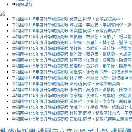
網站導覽
幸福國中115年度升學成績亮眼 黃安正 同學，錄取武陵高中。
幸福國中115年度升學成績亮眼 陳冠謀、李庭安、李訓睿同學，
幸福國中115年度升學成績亮眼 潘奕愷 同學，錄取內壢高中。
幸福國中115年度升學成績亮眼 農佩珊、林郁芯、陳柏宇、楊以薆
幸福國中115年度升學成績亮眼 江昶毅、吳思佳、林于馨、豐伶 
幸福國中115年度升學成績亮眼 陳祥恩、吳語涵、黃佳妤、楊家愉
幸福國中115年度升學成績亮眼 楊雅媛、藍尹辰、楊琇雯、官頡慶
幸福國中115年度升學成績亮眼 趙宥菘、江亞嬡、柳芙漩、陳佩萱
幸福國中115年度升學成績亮眼 邱姿彤、吳芯妮、張子怡、陳彥伶
幸福國中115年度升學成績亮眼 廖凰淇、徐攸青 同學，錄取永豐
幸福國中115年度升學成績亮眼 林子琦、林沄嬨 同學，錄取羅浮
幸福國中115年度升學成績亮眼 黃筠涵 同學，錄取中壢高商。
幸福國中115年度升學成績亮眼 李天佑、吳泳霖、黃楷傑、陳韋伶
幸福國中115年度升學成績亮眼 梁家福、李旻容、馬稟硯、張勛崴
幸福國中115年度升學成績亮眼 黃雋哲、李宜芯、李宣妤、胡綺恩
幸福國中115年度升學成績亮眼 陳威全、江晟睿 同學，錄取新北
幸福國中115年度升學成績亮眼 杜玟潔 同學，錄取基隆市八斗子
幸福國中115年度升學成績亮眼 石柏煒 同學，錄取花蓮縣立體育
教務處新聞:桃園市立幸福國民中學-桃園