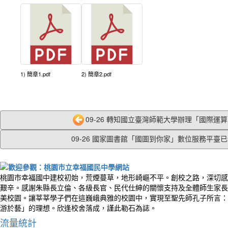
1) 簡章1.pdf
2) 簡章2.pdf
09-26 轉知國立臺灣師範大學辦理「國際運算思
09-26 國家圖書館「國圖到你家」數位服務平臺已介
桃園市幸福國中建校初始，荒煙蔓草，地形崎嶇不平。創校之路，深切感
艱辛。感謝朱縣長立倫、各級長官、民代仕紳的關懷支持及全體師生家長
美校園。讓莘莘學子們在這巍峨典雅的校園中，實現至聖先師孔子所言：
游於藝」的理想。欣逢校舍落成，謹此勒石為誌。
流量統計