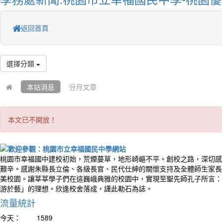
返回首頁
選擇分類
本站消息
分月文章
本文已不開放！
桃園市幸福國中建校初始，荒煙蔓草，地形崎嶇不平。創校之路，深切感
艱辛。感謝朱縣長立倫、各級長官、民代仕紳的關懷支持及全體師生家長
美校園。讓莘莘學子們在這巍峨典雅的校園中，實現至聖先師孔子所言：
游於藝」的理想。欣逢校舍落成，謹此勒石為誌。
流量統計
今天：
1589