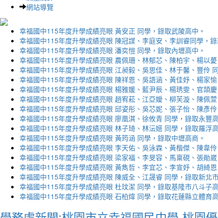
網站導覽
幸福國中115年度升學成績亮眼 黃安正 同學，錄取武陵高中。
幸福國中115年度升學成績亮眼 陳冠謀、李庭安、李訓睿同學，
幸福國中115年度升學成績亮眼 潘奕愷 同學，錄取內壢高中。
幸福國中115年度升學成績亮眼 農佩珊、林郁芯、陳柏宇、楊以薆
幸福國中115年度升學成績亮眼 江昶毅、吳思佳、林于馨、豐伶 
幸福國中115年度升學成績亮眼 陳祥恩、吳語涵、黃佳妤、楊家愉
幸福國中115年度升學成績亮眼 楊雅媛、藍尹辰、楊琇雯、官頡慶
幸福國中115年度升學成績亮眼 趙宥菘、江亞嬡、柳芙漩、陳佩萱
幸福國中115年度升學成績亮眼 邱姿彤、吳芯妮、張子怡、陳彥伶
幸福國中115年度升學成績亮眼 廖凰淇、徐攸青 同學，錄取永豐
幸福國中115年度升學成績亮眼 林子琦、林沄嬨 同學，錄取羅浮
幸福國中115年度升學成績亮眼 黃筠涵 同學，錄取中壢高商。
幸福國中115年度升學成績亮眼 李天佑、吳泳霖、黃楷傑、陳韋伶
幸福國中115年度升學成績亮眼 梁家福、李旻容、馬稟硯、張勛崴
幸福國中115年度升學成績亮眼 黃雋哲、李宜芯、李宣妤、胡綺恩
幸福國中115年度升學成績亮眼 陳威全、江晟睿 同學，錄取新北
幸福國中115年度升學成績亮眼 杜玟潔 同學，錄取基隆市八斗子
幸福國中115年度升學成績亮眼 石柏煒 同學，錄取花蓮縣立體育
學務處新聞:桃園市立幸福國民中學-桃園