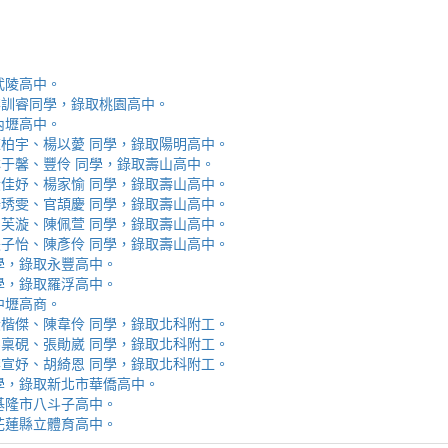
取武陵高中。
安、李訓睿同學，錄取桃園高中。
取內壢高中。
芯、陳柏宇、楊以薆 同學，錄取陽明高中。
佳、林于馨、豐伶 同學，錄取壽山高中。
涵、黃佳妤、楊家愉 同學，錄取壽山高中。
辰、楊琇雯、官頡慶 同學，錄取壽山高中。
嬡、柳芙漩、陳佩萱 同學，錄取壽山高中。
妮、張子怡、陳彥伶 同學，錄取壽山高中。
 同學，錄取永豐高中。
 同學，錄取羅浮高中。
取中壢高商。
霖、黃楷傑、陳韋伶 同學，錄取北科附工。
容、馬稟硯、張勛崴 同學，錄取北科附工。
芯、李宣妤、胡綺恩 同學，錄取北科附工。
睿 同學，錄取新北市華僑高中。
錄取基隆市八斗子高中。
錄取花蓮縣立體育高中。