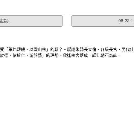
設...
08-2
受「篳路藍縷，以啟山林」的艱辛。感謝朱縣長立倫、各級長官、民代仕
於德，依於仁，游於藝」的理想。欣逢校舍落成，謹此勒石為誌。