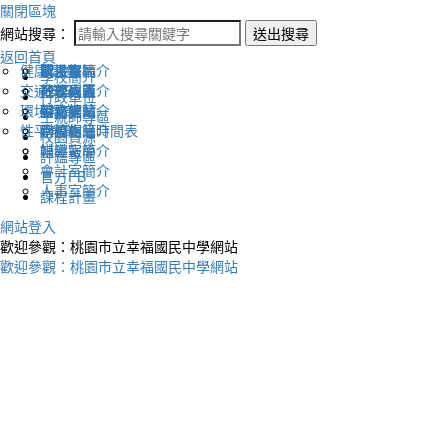
關閉區塊
網站搜尋：
送出搜尋
返回首頁
健康促進
認識幸福
校長室簡介
新生專區
電子報
學校簡介
交通安全
地理位置
教務處簡介
升學專區
下載列表
行政單位
環境教育
英文網站
學務處簡介
圖書館藏
生親師專區
性平教育
幸福相簿
總務處簡介
學校作息時間表
校園資源
媒體報導
輔導室簡介
評鑑專區
會計室簡介
官方FB
人事室簡介
課程計畫
網站登入
歡迎參觀：桃園市立幸福國民中學網站
歡迎參觀：桃園市立幸福國民中學網站