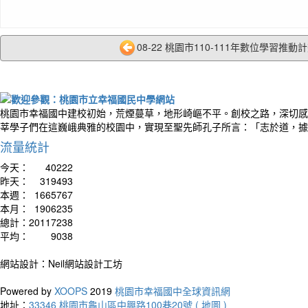
08-22 桃園市110-111年數位學習推動計畫
桃園市幸福國中建校初始，荒煙蔓草，地形崎嶇不平。創校之路，深切感
莘學子們在這巍峨典雅的校園中，實現至聖先師孔子所言：「志於道，據
流量統計
今天：
40222
昨天：
319493
本週：
1665767
本月：
1906235
總計：
20117238
平均：
9038
網站設計：Neil網站設計工坊
Powered by
XOOPS
2019
桃園市幸福國中全球資訊網
地址：
33346 桃園市龜山區中興路100巷20號 ( 地圖 )