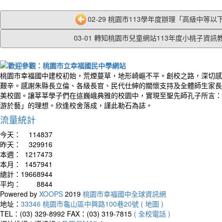
02-29 桃園市113學年度辦理「高級中等以下
03-01 轉知桃園市兒童網站113年度小桃子資訊教.
桃園市幸福國中建校初始，荒煙蔓草，地形崎嶇不平。創校之路，深切感
艱辛。感謝朱縣長立倫、各級長官、民代仕紳的關懷支持及全體師生家長
美校園。讓莘莘學子們在這巍峨典雅的校園中，實現至聖先師孔子所言：
游於藝」的理想。欣逢校舍落成，謹此勒石為誌。
流量統計
今天：
114837
昨天：
329916
本週：
1217473
本月：
1457941
總計：
19668944
平均：
8844
Powered by
XOOPS
2019
桃園市幸福國中全球資訊網
地址：
33346 桃園市龜山區中興路100巷20號 ( 地圖 )
TEL：(03) 329-8992
FAX：(03) 319-7815
( 全校電話 )