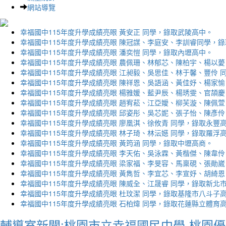
網站導覽
幸福國中115年度升學成績亮眼 黃安正 同學，錄取武陵高中。
幸福國中115年度升學成績亮眼 陳冠謀、李庭安、李訓睿同學，
幸福國中115年度升學成績亮眼 潘奕愷 同學，錄取內壢高中。
幸福國中115年度升學成績亮眼 農佩珊、林郁芯、陳柏宇、楊以薆
幸福國中115年度升學成績亮眼 江昶毅、吳思佳、林于馨、豐伶 
幸福國中115年度升學成績亮眼 陳祥恩、吳語涵、黃佳妤、楊家愉
幸福國中115年度升學成績亮眼 楊雅媛、藍尹辰、楊琇雯、官頡慶
幸福國中115年度升學成績亮眼 趙宥菘、江亞嬡、柳芙漩、陳佩萱
幸福國中115年度升學成績亮眼 邱姿彤、吳芯妮、張子怡、陳彥伶
幸福國中115年度升學成績亮眼 廖凰淇、徐攸青 同學，錄取永豐
幸福國中115年度升學成績亮眼 林子琦、林沄嬨 同學，錄取羅浮
幸福國中115年度升學成績亮眼 黃筠涵 同學，錄取中壢高商。
幸福國中115年度升學成績亮眼 李天佑、吳泳霖、黃楷傑、陳韋伶
幸福國中115年度升學成績亮眼 梁家福、李旻容、馬稟硯、張勛崴
幸福國中115年度升學成績亮眼 黃雋哲、李宜芯、李宣妤、胡綺恩
幸福國中115年度升學成績亮眼 陳威全、江晟睿 同學，錄取新北
幸福國中115年度升學成績亮眼 杜玟潔 同學，錄取基隆市八斗子
幸福國中115年度升學成績亮眼 石柏煒 同學，錄取花蓮縣立體育
輔導室新聞:桃園市立幸福國民中學-桃園