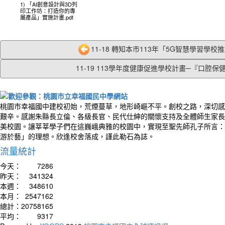
1) 「AI創意設計與3D列
印工作坊：打造你的專
屬產品」實施計畫.pdf
11-18 轉知本市113年「5G智慧學習學校推動
11-19 113學年度健康促進學校計畫─『口腔保健.
桃園市幸福國中建校初始，荒煙蔓草，地形崎嶇不平。創校之路，深切感
艱辛。感謝朱縣長立倫、各級長官、民代仕紳的關懷支持及全體師生家長
美校園。讓莘莘學子們在這巍峨典雅的校園中，實現至聖先師孔子所言：
游於藝」的理想。欣逢校舍落成，謹此勒石為誌。
流量統計
今天：
7286
昨天：
341324
本週：
348610
本月：
2547162
總計：
20758165
平均：
9317