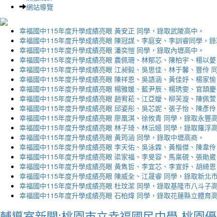
網站導覽
幸福國中115年度升學成績亮眼 黃安正 同學，錄取武陵高中。
幸福國中115年度升學成績亮眼 陳冠謀、李庭安、李訓睿同學，
幸福國中115年度升學成績亮眼 潘奕愷 同學，錄取內壢高中。
幸福國中115年度升學成績亮眼 農佩珊、林郁芯、陳柏宇、楊以薆
幸福國中115年度升學成績亮眼 江昶毅、吳思佳、林于馨、豐伶 
幸福國中115年度升學成績亮眼 陳祥恩、吳語涵、黃佳妤、楊家愉
幸福國中115年度升學成績亮眼 楊雅媛、藍尹辰、楊琇雯、官頡慶
幸福國中115年度升學成績亮眼 趙宥菘、江亞嬡、柳芙漩、陳佩萱
幸福國中115年度升學成績亮眼 邱姿彤、吳芯妮、張子怡、陳彥伶
幸福國中115年度升學成績亮眼 廖凰淇、徐攸青 同學，錄取永豐
幸福國中115年度升學成績亮眼 林子琦、林沄嬨 同學，錄取羅浮
幸福國中115年度升學成績亮眼 黃筠涵 同學，錄取中壢高商。
幸福國中115年度升學成績亮眼 李天佑、吳泳霖、黃楷傑、陳韋伶
幸福國中115年度升學成績亮眼 梁家福、李旻容、馬稟硯、張勛崴
幸福國中115年度升學成績亮眼 黃雋哲、李宜芯、李宣妤、胡綺恩
幸福國中115年度升學成績亮眼 陳威全、江晟睿 同學，錄取新北
幸福國中115年度升學成績亮眼 杜玟潔 同學，錄取基隆市八斗子
幸福國中115年度升學成績亮眼 石柏煒 同學，錄取花蓮縣立體育
輔導室新聞:桃園市立幸福國民中學-桃園