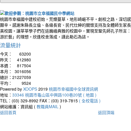
桃園市幸福國中建校初始，荒煙蔓草，地形崎嶇不平。創校之路，深切感
艱辛。感謝朱縣長立倫、各級長官、民代仕紳的關懷支持及全體師生家長
美校園。讓莘莘學子們在這巍峨典雅的校園中，實現至聖先師孔子所言：
游於藝」的理想。欣逢校舍落成，謹此勒石為誌。
流量統計
今天：
63200
昨天：
412980
本週：
817504
本月：
3016056
總計：
21227059
平均：
9524
Powered by
XOOPS
2019
桃園市幸福國中全球資訊網
地址：
33346 桃園市龜山區中興路100巷20號 ( 地圖 )
TEL：(03) 329-8992
FAX：(03) 319-7815
( 全校電話 )
網站維護：資訊組 (
教職員MAIL
)
返回首頁
返回頂端