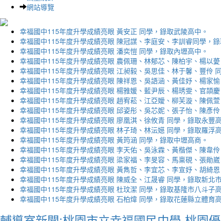
網站導覽
幸福國中115年度升學成績亮眼 黃安正 同學，錄取武陵高中。
幸福國中115年度升學成績亮眼 陳冠謀、李庭安、李訓睿同學，
幸福國中115年度升學成績亮眼 潘奕愷 同學，錄取內壢高中。
幸福國中115年度升學成績亮眼 農佩珊、林郁芯、陳柏宇、楊以薆
幸福國中115年度升學成績亮眼 江昶毅、吳思佳、林于馨、豐伶 
幸福國中115年度升學成績亮眼 陳祥恩、吳語涵、黃佳妤、楊家愉
幸福國中115年度升學成績亮眼 楊雅媛、藍尹辰、楊琇雯、官頡慶
幸福國中115年度升學成績亮眼 趙宥菘、江亞嬡、柳芙漩、陳佩萱
幸福國中115年度升學成績亮眼 邱姿彤、吳芯妮、張子怡、陳彥伶
幸福國中115年度升學成績亮眼 廖凰淇、徐攸青 同學，錄取永豐
幸福國中115年度升學成績亮眼 林子琦、林沄嬨 同學，錄取羅浮
幸福國中115年度升學成績亮眼 黃筠涵 同學，錄取中壢高商。
幸福國中115年度升學成績亮眼 李天佑、吳泳霖、黃楷傑、陳韋伶
幸福國中115年度升學成績亮眼 梁家福、李旻容、馬稟硯、張勛崴
幸福國中115年度升學成績亮眼 黃雋哲、李宜芯、李宣妤、胡綺恩
幸福國中115年度升學成績亮眼 陳威全、江晟睿 同學，錄取新北
幸福國中115年度升學成績亮眼 杜玟潔 同學，錄取基隆市八斗子
幸福國中115年度升學成績亮眼 石柏煒 同學，錄取花蓮縣立體育
輔導室新聞:桃園市立幸福國民中學-桃園