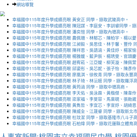
網站導覽
幸福國中115年度升學成績亮眼 黃安正 同學，錄取武陵高中。
幸福國中115年度升學成績亮眼 陳冠謀、李庭安、李訓睿同學，
幸福國中115年度升學成績亮眼 潘奕愷 同學，錄取內壢高中。
幸福國中115年度升學成績亮眼 農佩珊、林郁芯、陳柏宇、楊以薆
幸福國中115年度升學成績亮眼 江昶毅、吳思佳、林于馨、豐伶 
幸福國中115年度升學成績亮眼 陳祥恩、吳語涵、黃佳妤、楊家愉
幸福國中115年度升學成績亮眼 楊雅媛、藍尹辰、楊琇雯、官頡慶
幸福國中115年度升學成績亮眼 趙宥菘、江亞嬡、柳芙漩、陳佩萱
幸福國中115年度升學成績亮眼 邱姿彤、吳芯妮、張子怡、陳彥伶
幸福國中115年度升學成績亮眼 廖凰淇、徐攸青 同學，錄取永豐
幸福國中115年度升學成績亮眼 林子琦、林沄嬨 同學，錄取羅浮
幸福國中115年度升學成績亮眼 黃筠涵 同學，錄取中壢高商。
幸福國中115年度升學成績亮眼 李天佑、吳泳霖、黃楷傑、陳韋伶
幸福國中115年度升學成績亮眼 梁家福、李旻容、馬稟硯、張勛崴
幸福國中115年度升學成績亮眼 黃雋哲、李宜芯、李宣妤、胡綺恩
幸福國中115年度升學成績亮眼 陳威全、江晟睿 同學，錄取新北
幸福國中115年度升學成績亮眼 杜玟潔 同學，錄取基隆市八斗子
幸福國中115年度升學成績亮眼 石柏煒 同學，錄取花蓮縣立體育
人事室新聞:桃園市立幸福國民中學-桃園