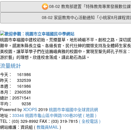
08-02 教育部建置「特殊教育專業發展數位課程
08-02 家庭教育中心活動通知「小桃家8月課程資訊.
桃園市幸福國中建校初始，荒煙蔓草，地形崎嶇不平。創校之路，深切感
艱辛。感謝朱縣長立倫、各級長官、民代仕紳的關懷支持及全體師生家長
美校園。讓莘莘學子們在這巍峨典雅的校園中，實現至聖先師孔子所言：
游於藝」的理想。欣逢校舍落成，謹此勒石為誌。
流量統計
今天：
161986
昨天：
332539
本週：
161986
本月：
2360538
總計：
20571541
平均：
9238
Powered by
XOOPS
2019
桃園市幸福國中全球資訊網
地址：
33346 桃園市龜山區中興路100巷20號 ( 地圖 )
TEL：(03) 329-8992
FAX：(03) 319-7815
( 全校電話 )
網站維護：資訊組 (
教職員MAIL
)