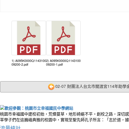
1) A095K0000Q1143100
2) A095K0000Q1143100
09200-2.pdf
09200-1.pdf
02-07 財團法人台北市關渡宮114年助學金
桃園市幸福國中建校初始，荒煙蔓草，地形崎嶇不平。創校之路，深切感
莘學子們在這巍峨典雅的校園中，實現至聖先師孔子所言：「志於道，據
流量統計