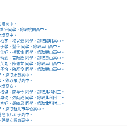
取武陵高中。
安、李訓睿同學，錄取桃園高中。
取內壢高中。
芯、陳柏宇、楊以薆 同學，錄取陽明高中。
佳、林于馨、豐伶 同學，錄取壽山高中。
涵、黃佳妤、楊家愉 同學，錄取壽山高中。
辰、楊琇雯、官頡慶 同學，錄取壽山高中。
嬡、柳芙漩、陳佩萱 同學，錄取壽山高中。
妮、張子怡、陳彥伶 同學，錄取壽山高中。
 同學，錄取永豐高中。
 同學，錄取羅浮高中。
取中壢高商。
霖、黃楷傑、陳韋伶 同學，錄取北科附工。
容、馬稟硯、張勛崴 同學，錄取北科附工。
芯、李宣妤、胡綺恩 同學，錄取北科附工。
睿 同學，錄取新北市華僑高中。
錄取基隆市八斗子高中。
錄取花蓮縣立體育高中。