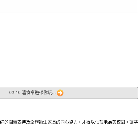
02-10 灃食桌遊帶你玩...
紳的關懷支持及全體師生家長的同心協力，才得以化荒地為美校園。讓莘