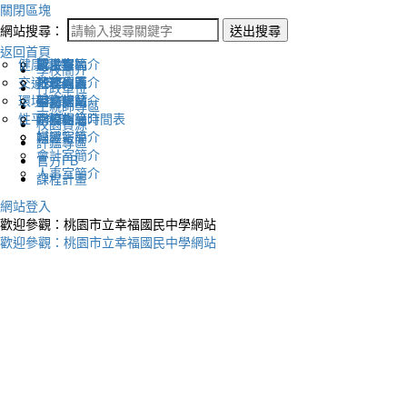
關閉區塊
網站搜尋：
送出搜尋
返回首頁
健康促進
認識幸福
校長室簡介
新生專區
電子報
學校簡介
交通安全
地理位置
教務處簡介
升學專區
下載列表
行政單位
環境教育
英文網站
學務處簡介
圖書館藏
生親師專區
性平教育
幸福相簿
總務處簡介
學校作息時間表
校園資源
媒體報導
輔導室簡介
評鑑專區
會計室簡介
官方FB
人事室簡介
課程計畫
網站登入
歡迎參觀：桃園市立幸福國民中學網站
歡迎參觀：桃園市立幸福國民中學網站