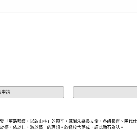
申請...
受「篳路藍縷，以啟山林」的艱辛。感謝朱縣長立倫、各級長官、民代仕
於德，依於仁，游於藝」的理想。欣逢校舍落成，謹此勒石為誌。