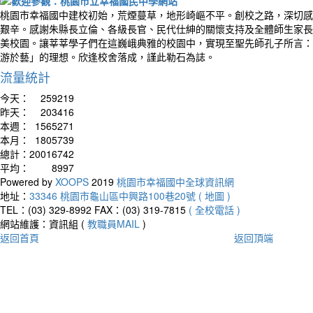
桃園市幸福國中建校初始，荒煙蔓草，地形崎嶇不平。創校之路，深切感
艱辛。感謝朱縣長立倫、各級長官、民代仕紳的關懷支持及全體師生家長
美校園。讓莘莘學子們在這巍峨典雅的校園中，實現至聖先師孔子所言：
游於藝」的理想。欣逢校舍落成，謹此勒石為誌。
流量統計
今天：
259219
昨天：
203416
本週：
1565271
本月：
1805739
總計：
20016742
平均：
8997
Powered by
XOOPS
2019
桃園市幸福國中全球資訊網
地址：
33346 桃園市龜山區中興路100巷20號 ( 地圖 )
TEL：(03) 329-8992
FAX：(03) 319-7815
( 全校電話 )
網站維護：資訊組 (
教職員MAIL
)
返回首頁
返回頂端