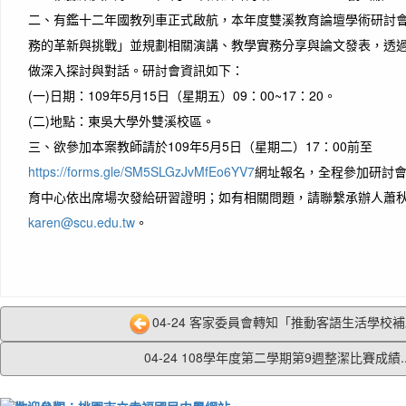
二、有鑑十二年國教列車正式啟航，本年度雙溪教育論壇學術研討
務的革新與挑戰」並規劃相關演講、教學實務分享與論文發表，透
做深入探討與對話。研討會資訊如下：
(一)日期：109年5月15日（星期五）09：00~17：20。
(二)地點：東吳大學外雙溪校區。
三、欲參加本案教師請於109年5月5日（星期二）17：00前至
https://forms.gle/SM5SLGzJvMfEo6YV7
網址報名，全程參加研討
育中心依出席場次發給研習證明；如有相關問題，請聯繫承辦人蕭
karen@scu.edu.tw
。
04-24 客家委員會轉知「推動客語生活學校補助
04-24 108學年度第二學期第9週整潔比賽成績..