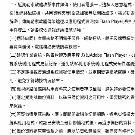
二、近期勒索軟體攻擊事件頻傳，使用者電腦一旦遭植入惡意程式
案(含網路磁碟機、共用資料夾等)全數加密無法開啟讀取，藉以勒
解密；傳統勒索軟體傳染途徑以應用程式漏洞(如Flash Player)
事件發生，請各校依通報建議措施防範：
(一)適時向同仁宣導來路不明電子郵件、網路連結、簡訊及檔案請
要資料備份，電腦務必安裝防毒軟體。
(二)確認作業系統、防毒軟體及應用程式(如Adobe Flash Player
視系統/應用程式更新紀錄，避免駭客利用系統/應用程式安全性漏
(三)不定期檢視資通訊系統帳號使用情況，並定期變更帳號密碼，
則，避免字符轉換情況發生。
(四)檢視網路硬碟與共用資料夾之使用者存取權限，避免非必要使
(五)應定期測試備份資料，以確保備份資料之可用性，重要機密的
來保護。
(六)若疑似遭受感染時，應立即關閉電腦並切斷網路，避免災情擴
統與應用程式，確認已安裝至最新修補程式後，再還原備份的資料
(七)備份資料還原至電腦之前，應以防毒軟體檢查，確保沒有殘存