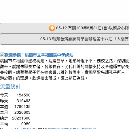
05-12 有關109年8月31日(含)以前身心障礙
05-13 轉知台灣癲癇醫學會辦理第十八屆「人間有情
桃園市幸福國中建校初始，荒煙蔓草，地形崎嶇不平。創校之路，深切感
艱辛。感謝朱縣長立倫、各級長官、民代仕紳的關懷支持及全體師生家長
美校園。讓莘莘學子們在這巍峨典雅的校園中，實現至聖先師孔子所言：
游於藝」的理想。欣逢校舍落成，謹此勒石為誌。
流量統計
今天：
154590
昨天：
319493
本週：
1780135
本月：
2020603
總計：
20231606
平均：
9089