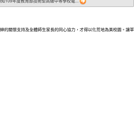
3 轉知109年度教育部技術型高級中等學校電...
紳的關懷支持及全體師生家長的同心協力，才得以化荒地為美校園。讓莘