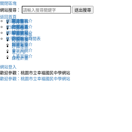
關閉區塊
網站搜尋：
送出搜尋
返回首頁
健康促進
認識幸福
校長室簡介
新生專區
電子報
學校簡介
交通安全
地理位置
教務處簡介
升學專區
下載列表
行政單位
環境教育
英文網站
學務處簡介
圖書館藏
生親師專區
性平教育
幸福相簿
總務處簡介
學校作息時間表
校園資源
媒體報導
輔導室簡介
評鑑專區
會計室簡介
官方FB
人事室簡介
課程計畫
網站登入
歡迎參觀：桃園市立幸福國民中學網站
歡迎參觀：桃園市立幸福國民中學網站