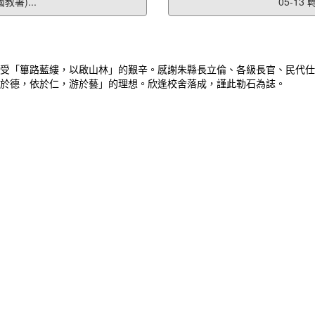
署)...
05-1
受「篳路藍縷，以啟山林」的艱辛。感謝朱縣長立倫、各級長官、民代仕
於德，依於仁，游於藝」的理想。欣逢校舍落成，謹此勒石為誌。