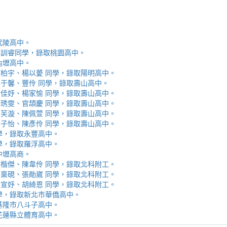
取武陵高中。
安、李訓睿同學，錄取桃園高中。
取內壢高中。
芯、陳柏宇、楊以薆 同學，錄取陽明高中。
佳、林于馨、豐伶 同學，錄取壽山高中。
涵、黃佳妤、楊家愉 同學，錄取壽山高中。
辰、楊琇雯、官頡慶 同學，錄取壽山高中。
嬡、柳芙漩、陳佩萱 同學，錄取壽山高中。
妮、張子怡、陳彥伶 同學，錄取壽山高中。
 同學，錄取永豐高中。
 同學，錄取羅浮高中。
取中壢高商。
霖、黃楷傑、陳韋伶 同學，錄取北科附工。
容、馬稟硯、張勛崴 同學，錄取北科附工。
芯、李宣妤、胡綺恩 同學，錄取北科附工。
睿 同學，錄取新北市華僑高中。
錄取基隆市八斗子高中。
錄取花蓮縣立體育高中。