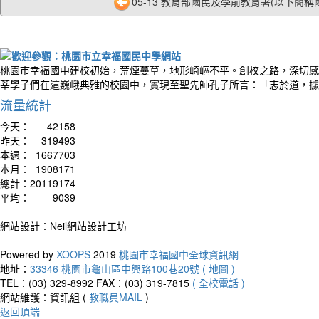
05-13 教育部國民及學前教育署(以下簡稱國教
桃園市幸福國中建校初始，荒煙蔓草，地形崎嶇不平。創校之路，深切感
莘學子們在這巍峨典雅的校園中，實現至聖先師孔子所言：「志於道，據
流量統計
今天：
42158
昨天：
319493
本週：
1667703
本月：
1908171
總計：
20119174
平均：
9039
網站設計：Neil網站設計工坊
Powered by
XOOPS
2019
桃園市幸福國中全球資訊網
地址：
33346 桃園市龜山區中興路100巷20號 ( 地圖 )
TEL：(03) 329-8992
FAX：(03) 319-7815
( 全校電話 )
網站維護：資訊組 (
教職員MAIL
)
返回頂端