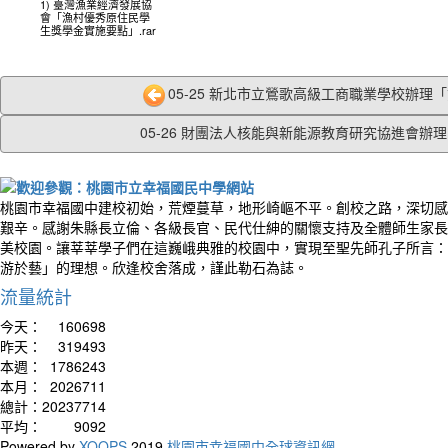
1) 臺灣漁業經濟發展協
會「漁村優秀原住民學
生獎學金實施要點」.rar
05-25 新北市立鶯歌高級工商職業學校辦理「資
05-26 財團法人核能與新能源教育研究協進會辦理「
桃園市幸福國中建校初始，荒煙蔓草，地形崎嶇不平。創校之路，深切感
艱辛。感謝朱縣長立倫、各級長官、民代仕紳的關懷支持及全體師生家長
美校園。讓莘莘學子們在這巍峨典雅的校園中，實現至聖先師孔子所言：
游於藝」的理想。欣逢校舍落成，謹此勒石為誌。
流量統計
今天：
160698
昨天：
319493
本週：
1786243
本月：
2026711
總計：
20237714
平均：
9092
Powered by
XOOPS
2019
桃園市幸福國中全球資訊網