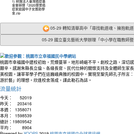
1) 財團法人臺灣癌症基
金會辦理「2020慧萱癌
症家庭國中子女獎助學
金.zip
05-29 轉知清華高中「尋找軌道魂、擁抱軌道夢
05-29 國立臺北藝術大學辦理「中小學在職教師暨行
桃園市幸福國中建校初始，荒煙蔓草，地形崎嶇不平。創校之路，深切感
艱辛。感謝朱縣長立倫、各級長官、民代仕紳的關懷支持及全體師生家長
美校園。讓莘莘學子們在這巍峨典雅的校園中，實現至聖先師孔子所言：
游於藝」的理想。欣逢校舍落成，謹此勒石為誌。
流量統計
今天：
52019
昨天：
203416
本週：
1358071
本月：
1598539
總計：
19809542
平均：
8904
Powered by
XOOPS
2019
桃園市幸福國中全球資訊網