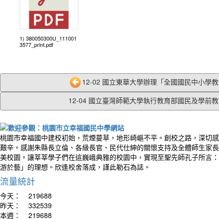
1) 380050300U_111001
3577_print.pdf
12-02 國立東華大學辦理「全國國民中小學教師
12-04 國立臺灣師範大學執行教育部國民及學前教育
桃園市幸福國中建校初始，荒煙蔓草，地形崎嶇不平。創校之路，深切感
艱辛。感謝朱縣長立倫、各級長官、民代仕紳的關懷支持及全體師生家長
美校園。讓莘莘學子們在這巍峨典雅的校園中，實現至聖先師孔子所言：
游於藝」的理想。欣逢校舍落成，謹此勒石為誌。
流量統計
今天：
219688
昨天：
332539
本週：
219688