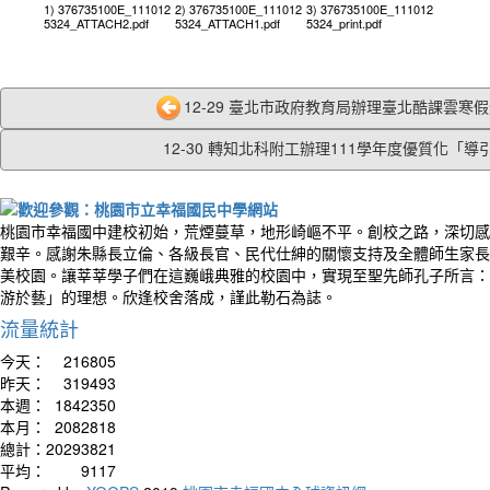
1) 376735100E_111012
2) 376735100E_111012
3) 376735100E_111012
5324_ATTACH2.pdf
5324_ATTACH1.pdf
5324_print.pdf
12-29 臺北市政府教育局辦理臺北酷課雲寒假外
12-30 轉知北科附工辦理111學年度優質化「導引.
桃園市幸福國中建校初始，荒煙蔓草，地形崎嶇不平。創校之路，深切感
艱辛。感謝朱縣長立倫、各級長官、民代仕紳的關懷支持及全體師生家長
美校園。讓莘莘學子們在這巍峨典雅的校園中，實現至聖先師孔子所言：
游於藝」的理想。欣逢校舍落成，謹此勒石為誌。
流量統計
今天：
216805
昨天：
319493
本週：
1842350
本月：
2082818
總計：
20293821
平均：
9117