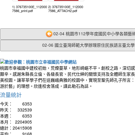
1) 376735100E_112000
2) 376735100E_112000
7586_print.pdf
7586_ATTACH2.pdf
02-04 桃園市112學年度國民中小學各類藝術
02-06 國立臺灣師範大學辦理原住民族語言臺北學習
桃園市幸福國中建校初始，荒煙蔓草，地形崎嶇不平。創校之路，深切感
艱辛。感謝朱縣長立倫、各級長官、民代仕紳的關懷支持及全體師生家長
美校園。讓莘莘學子們在這巍峨典雅的校園中，實現至聖先師孔子所言：
游於藝」的理想。欣逢校舍落成，謹此勒石為誌。
流量統計
今天：
6353
昨天：
332539
本週：
6353
本月：
2204905
總計：
20415908
平均：
9168