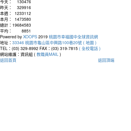
今天：
130476
昨天：
329916
本週：
1233112
本月：
1473580
總計：
19684583
平均：
8851
Powered by
XOOPS
2019
桃園市幸福國中全球資訊網
地址：
33346 桃園市龜山區中興路100巷20號 ( 地圖 )
TEL：(03) 329-8992
FAX：(03) 319-7815
( 全校電話 )
網站維護：資訊組 (
教職員MAIL
)
返回首頁
返回頂端