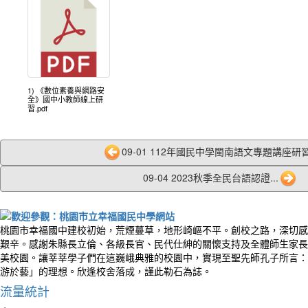
1) 《數位素養與網路安
全》國中小教師線上研
習.pdf
09-01 112年國民中學閩南語文專題講座研習
09-04 2023秋季全民台語認證...
桃園市幸福國中建校初始，荒煙蔓草，地形崎嶇不平。創校之路，深切感
艱辛。感謝朱縣長立倫、各級長官、民代仕紳的關懷支持及全體師生家長
美校園。讓莘莘學子們在這巍峨典雅的校園中，實現至聖先師孔子所言：
游於藝」的理想。欣逢校舍落成，謹此勒石為誌。
流量統計