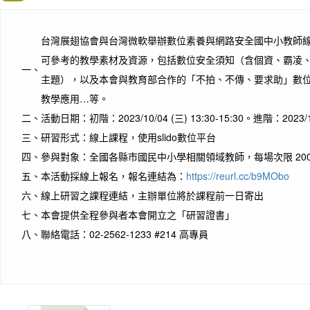
台灣展翅協會與台灣微軟舉辦數位素養與網路安全國中小教師
可參考的教學素材及資源，包括數位安全須知（含個資、霸凌
一、
主題），以及本會與教育部合作的「不拍、不傳、要求助」數位
教學應用…等。
二、
活動日期：初階：2023/10/04 (三) 13:30-15:30。進階：2023/10/
三、
研習形式：線上課程，使用slido數位平台
四、
參與對象：全國各縣市國民中小學相關領域教師，每場次限 200
五、
本活動採線上報名，報名連結為：
https://reurl.cc/b9MObo
六、
線上研習之課程連結，主辦單位將於課程前一日寄出
七、
本會提供全程參與者本會開立之「研習證書」
八、
聯絡電話：02-2562-1233 #214 高專員