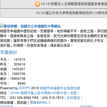
10-18 財團法人主婦聯盟環境保護基金會會謹訂
10-19 國立中央大學學習與教學研究所113學年碩.
桃園市幸福國中建校初始，荒煙蔓草，地形崎嶇不平。創校之路，深切感
艱辛。感謝朱縣長立倫、各級長官、民代仕紳的關懷支持及全體師生家長
美校園。讓莘莘學子們在這巍峨典雅的校園中，實現至聖先師孔子所言：
游於藝」的理想。欣逢校舍落成，謹此勒石為誌。
流量統計
今天：
147215
昨天：
203416
本週：
1453267
本月：
1693735
總計：
19904738
平均：
8946
Powered by
XOOPS
2019
桃園市幸福國中全球資訊網
地址：
33346 桃園市龜山區中興路100巷20號 ( 地圖 )
TEL：(03) 329-8992
FAX：(03) 319-7815
( 全校電話 )
網站維護：資訊組 (
教職員MAIL
)
返回首頁
返回頂端