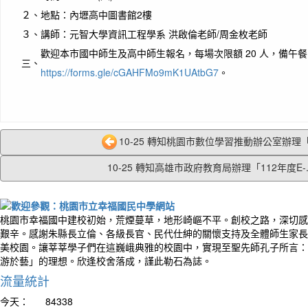
２、
地點：內壢高中圖書館2樓
３、
講師：元智大學資訊工程學系 洪啟倫老師/周金枚老師
歡迎本市國中師生及高中師生報名，每場次限額 20 人，備午餐，
三、
https://forms.gle/cGAHFMo9mK1UAtbG7
。
10-25 轉知桃園市數位學習推動辦公室辦理「A
10-25 轉知高雄市政府教育局辦理「112年度E-..
桃園市幸福國中建校初始，荒煙蔓草，地形崎嶇不平。創校之路，深切感
艱辛。感謝朱縣長立倫、各級長官、民代仕紳的關懷支持及全體師生家長
美校園。讓莘莘學子們在這巍峨典雅的校園中，實現至聖先師孔子所言：
游於藝」的理想。欣逢校舍落成，謹此勒石為誌。
流量統計
今天：
84338