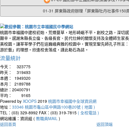
01-31 屏東縣政府辦理「屏東縣牡丹社事件150周.
桃園市幸福國中建校初始，荒煙蔓草，地形崎嶇不平。創校之路，深切感
艱辛。感謝朱縣長立倫、各級長官、民代仕紳的關懷支持及全體師生家長
美校園。讓莘莘學子們在這巍峨典雅的校園中，實現至聖先師孔子所言：
游於藝」的理想。欣逢校舍落成，謹此勒石為誌。
流量統計
今天：
323775
昨天：
319493
本週：
1949320
本月：
2189788
總計：
20400791
平均：
9165
Powered by
XOOPS
2019
桃園市幸福國中全球資訊網
地址：
33346 桃園市龜山區中興路100巷20號 ( 地圖 )
TEL：(03) 329-8992
FAX：(03) 319-7815
( 全校電話 )
網站維護：資訊組 (
教職員MAIL
)
返回首頁
返回頂端