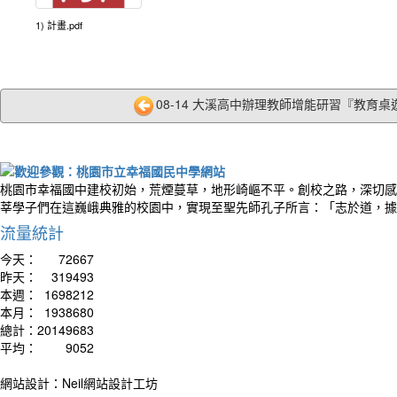
1) 計畫.pdf
08-14 大溪高中辦理教師增能研習『教育桌遊
桃園市幸福國中建校初始，荒煙蔓草，地形崎嶇不平。創校之路，深切感
莘學子們在這巍峨典雅的校園中，實現至聖先師孔子所言：「志於道，據
流量統計
今天：
72667
昨天：
319493
本週：
1698212
本月：
1938680
總計：
20149683
平均：
9052
網站設計：Neil網站設計工坊