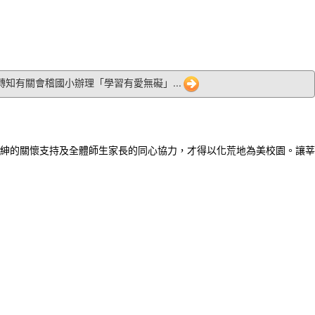
8 轉知有關會稽國小辦理「學習有愛無礙」...
紳的關懷支持及全體師生家長的同心協力，才得以化荒地為美校園。讓莘