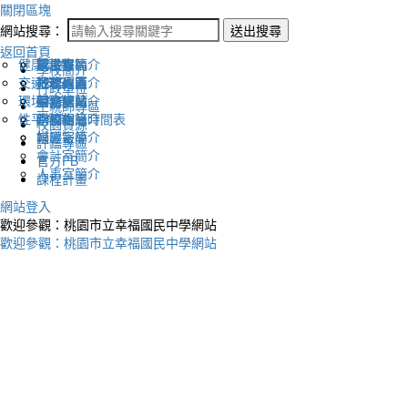
關閉區塊
網站搜尋：
送出搜尋
返回首頁
健康促進
認識幸福
校長室簡介
新生專區
電子報
學校簡介
交通安全
地理位置
教務處簡介
升學專區
下載列表
行政單位
環境教育
英文網站
學務處簡介
圖書館藏
生親師專區
性平教育
幸福相簿
總務處簡介
學校作息時間表
校園資源
媒體報導
輔導室簡介
評鑑專區
會計室簡介
官方FB
人事室簡介
課程計畫
網站登入
歡迎參觀：桃園市立幸福國民中學網站
歡迎參觀：桃園市立幸福國民中學網站