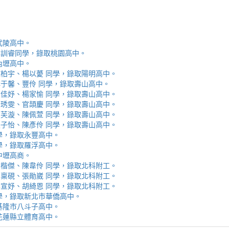
取武陵高中。
安、李訓睿同學，錄取桃園高中。
取內壢高中。
芯、陳柏宇、楊以薆 同學，錄取陽明高中。
佳、林于馨、豐伶 同學，錄取壽山高中。
涵、黃佳妤、楊家愉 同學，錄取壽山高中。
辰、楊琇雯、官頡慶 同學，錄取壽山高中。
嬡、柳芙漩、陳佩萱 同學，錄取壽山高中。
妮、張子怡、陳彥伶 同學，錄取壽山高中。
 同學，錄取永豐高中。
 同學，錄取羅浮高中。
取中壢高商。
霖、黃楷傑、陳韋伶 同學，錄取北科附工。
容、馬稟硯、張勛崴 同學，錄取北科附工。
芯、李宣妤、胡綺恩 同學，錄取北科附工。
睿 同學，錄取新北市華僑高中。
錄取基隆市八斗子高中。
錄取花蓮縣立體育高中。