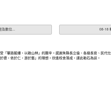
及數位...
08-1
受「篳路藍縷，以啟山林」的艱辛。感謝朱縣長立倫、各級長官、民代仕
於德，依於仁，游於藝」的理想。欣逢校舍落成，謹此勒石為誌。