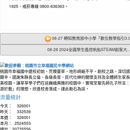
1925、戒菸專線 0800-636363。
08-27 轉知教育部中小學「數位教學指引3.0版
08-28 2024全國學生遙控帆船STEAM創客大..
桃園市幸福國中建校初始，荒煙蔓草，地形崎嶇不平。創校之路，深切感
艱辛。感謝朱縣長立倫、各級長官、民代仕紳的關懷支持及全體師生家長
美校園。讓莘莘學子們在這巍峨典雅的校園中，實現至聖先師孔子所言：
游於藝」的理想。欣逢校舍落成，謹此勒石為誌。
流量統計
今天：
326001
昨天：
332539
本週：
326001
本月：
2524553
總計：
20735556