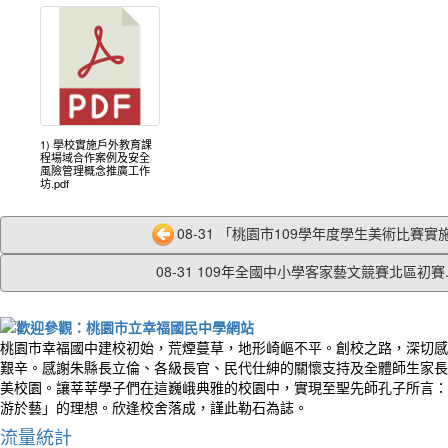
1) 學校實施戶外教育課
程場域合作案例及安全
風險管理概念推廣工作
坊.pdf
08-31 「桃園市109學年度學生美術比賽實施
08-31 109年全國中小學客家藝文競賽北區初賽..
桃園市幸福國中建校初始，荒煙蔓草，地形崎嶇不平。創校之路，深切感
艱辛。感謝朱縣長立倫、各級長官、民代仕紳的關懷支持及全體師生家長
美校園。讓莘莘學子們在這巍峨典雅的校園中，實現至聖先師孔子所言：
游於藝」的理想。欣逢校舍落成，謹此勒石為誌。
流量統計