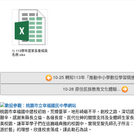
1) 113學年度家長會成員
名冊.xlsx
10-25 轉知113年「推動中小學數位學習精進
10-28 原住民族教育文化體驗...
桃園市幸福國中建校初始，荒煙蔓草，地形崎嶇不平。創校之路，深切感
艱辛。感謝朱縣長立倫、各級長官、民代仕紳的關懷支持及全體師生家長
美校園。讓莘莘學子們在這巍峨典雅的校園中，實現至聖先師孔子所言：
游於藝」的理想。欣逢校舍落成，謹此勒石為誌。