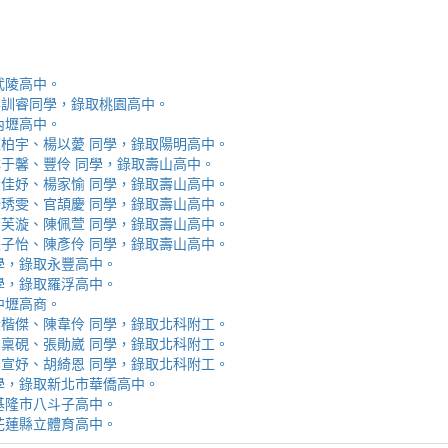
取武陵高中。
安、李訓睿同學，錄取桃園高中。
取內壢高中。
芯、陳柏宇、楊以薆 同學，錄取陽明高中。
佳、林于馨、豐伶 同學，錄取壽山高中。
涵、黃佳妤、楊家愉 同學，錄取壽山高中。
辰、楊琇雯、官頡慶 同學，錄取壽山高中。
嬡、柳芙漩、陳佩萱 同學，錄取壽山高中。
妮、張子怡、陳彥伶 同學，錄取壽山高中。
 同學，錄取永豐高中。
 同學，錄取羅浮高中。
取中壢高商。
霖、黃楷傑、陳韋伶 同學，錄取北科附工。
容、馬稟硯、張勛崴 同學，錄取北科附工。
芯、李宣妤、胡綺恩 同學，錄取北科附工。
睿 同學，錄取新北市華僑高中。
錄取基隆市八斗子高中。
錄取花蓮縣立體育高中。