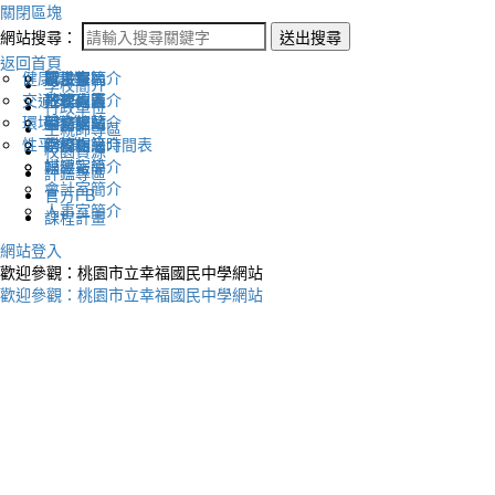
關閉區塊
網站搜尋：
送出搜尋
返回首頁
健康促進
認識幸福
校長室簡介
新生專區
電子報
學校簡介
交通安全
地理位置
教務處簡介
升學專區
下載列表
行政單位
環境教育
英文網站
學務處簡介
圖書館藏
生親師專區
性平教育
幸福相簿
總務處簡介
學校作息時間表
校園資源
媒體報導
輔導室簡介
評鑑專區
會計室簡介
官方FB
人事室簡介
課程計畫
網站登入
歡迎參觀：桃園市立幸福國民中學網站
歡迎參觀：桃園市立幸福國民中學網站