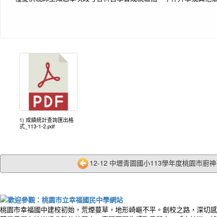
1) 成績統計查詢匯出格
式_113-1-2.pdf
12-12 中壢青園國小113學年度桃園市廚神爭
桃園市幸福國中建校初始，荒煙蔓草，地形崎嶇不平。創校之路，深切感