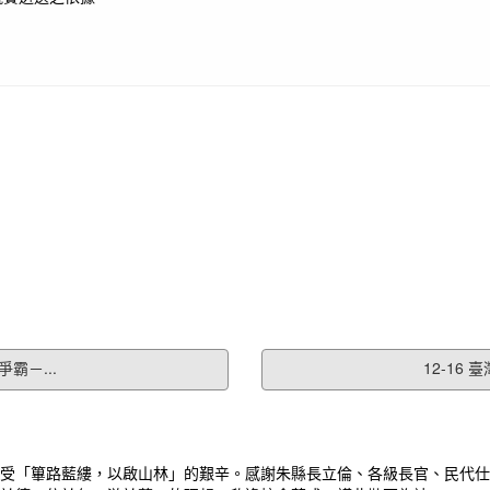
霸－...
12-16
受「篳路藍縷，以啟山林」的艱辛。感謝朱縣長立倫、各級長官、民代仕