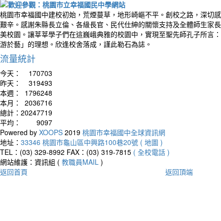
桃園市幸福國中建校初始，荒煙蔓草，地形崎嶇不平。創校之路，深切感
艱辛。感謝朱縣長立倫、各級長官、民代仕紳的關懷支持及全體師生家長
美校園。讓莘莘學子們在這巍峨典雅的校園中，實現至聖先師孔子所言：
游於藝」的理想。欣逢校舍落成，謹此勒石為誌。
流量統計
今天：
170703
昨天：
319493
本週：
1796248
本月：
2036716
總計：
20247719
平均：
9097
Powered by
XOOPS
2019
桃園市幸福國中全球資訊網
地址：
33346 桃園市龜山區中興路100巷20號 ( 地圖 )
TEL：(03) 329-8992
FAX：(03) 319-7815
( 全校電話 )
網站維護：資訊組 (
教職員MAIL
)
返回首頁
返回頂端