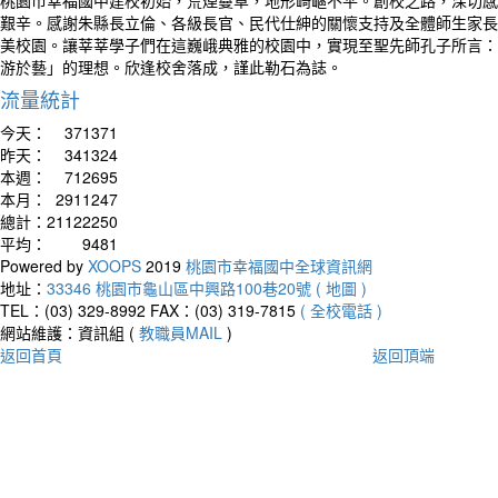
桃園市幸福國中建校初始，荒煙蔓草，地形崎嶇不平。創校之路，深切感
艱辛。感謝朱縣長立倫、各級長官、民代仕紳的關懷支持及全體師生家長
美校園。讓莘莘學子們在這巍峨典雅的校園中，實現至聖先師孔子所言：
游於藝」的理想。欣逢校舍落成，謹此勒石為誌。
流量統計
今天：
371371
昨天：
341324
本週：
712695
本月：
2911247
總計：
21122250
平均：
9481
Powered by
XOOPS
2019
桃園市幸福國中全球資訊網
地址：
33346 桃園市龜山區中興路100巷20號 ( 地圖 )
TEL：(03) 329-8992
FAX：(03) 319-7815
( 全校電話 )
網站維護：資訊組 (
教職員MAIL
)
返回首頁
返回頂端