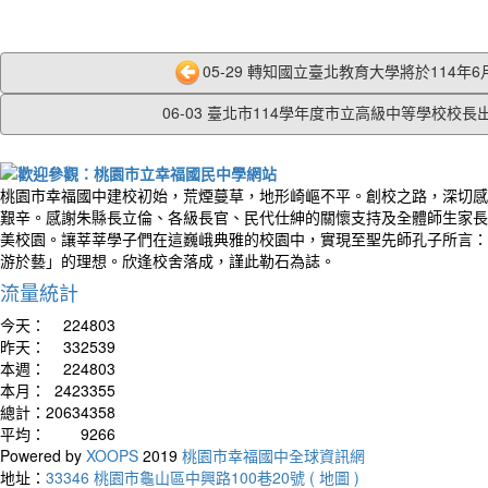
05-29 轉知國立臺北教育大學將於114年6月2
06-03 臺北市114學年度市立高級中等學校校長出.
桃園市幸福國中建校初始，荒煙蔓草，地形崎嶇不平。創校之路，深切感
艱辛。感謝朱縣長立倫、各級長官、民代仕紳的關懷支持及全體師生家長
美校園。讓莘莘學子們在這巍峨典雅的校園中，實現至聖先師孔子所言：
游於藝」的理想。欣逢校舍落成，謹此勒石為誌。
流量統計
今天：
224803
昨天：
332539
本週：
224803
本月：
2423355
總計：
20634358
平均：
9266
Powered by
XOOPS
2019
桃園市幸福國中全球資訊網
地址：
33346 桃園市龜山區中興路100巷20號 ( 地圖 )