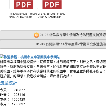
1) 376735100E_115000
2) 376735100E_115000
0489_ATTACH2.pdf
0489_ATTACH1.pdf
01-06 特殊教育學生情緒及行為問題支持資源中
01-06 有關辦理114學年度第2學期軍公教遺族及.
桃園市幸福國中建校初始，荒煙蔓草，地形崎嶇不平。創校之路，深切感
艱辛。感謝朱縣長立倫、各級長官、民代仕紳的關懷支持及全體師生家長
美校園。讓莘莘學子們在這巍峨典雅的校園中，實現至聖先師孔子所言：
游於藝」的理想。欣逢校舍落成，謹此勒石為誌。
流量統計
今天：
249377
昨天：
203416
本週：
1555429
本月：
1795897