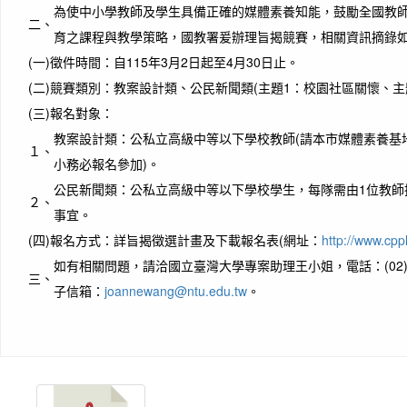
為使中小學教師及學生具備正確的媒體素養知能，鼓勵全國教
二、
育之課程與教學策略，國教署爰辦理旨揭競賽，相關資訊摘錄
(一)
徵件時間：自115年3月2日起至4月30日止。
(二)
競賽類別：教案設計類、公民新聞類(主題1：校園社區關懷、主
(三)
報名對象：
教案設計類：公私立高級中等以下學校教師(請本市媒體素養基
１、
小務必報名參加)。
公民新聞類：公私立高級中等以下學校學生，每隊需由1位教師
２、
事宜。
(四)
報名方式：詳旨揭徵選計畫及下載報名表(網址：
http://www.cpp
如有相關問題，請洽國立臺灣大學專案助理王小姐，電話：(02)336
三、
子信箱：
joannewang@ntu.edu.tw
。