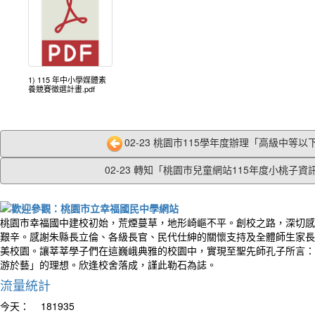
1) 115 年中小學媒體素
養競賽徵選計畫.pdf
02-23 桃園市115學年度辦理「高級中等以下
02-23 轉知「桃園市兒童網站115年度小桃子資訊.
桃園市幸福國中建校初始，荒煙蔓草，地形崎嶇不平。創校之路，深切感
艱辛。感謝朱縣長立倫、各級長官、民代仕紳的關懷支持及全體師生家長
美校園。讓莘莘學子們在這巍峨典雅的校園中，實現至聖先師孔子所言：
游於藝」的理想。欣逢校舍落成，謹此勒石為誌。
流量統計
今天：
181935