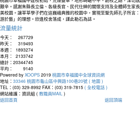
桃園市幸福國中建校初始，荒煙蔓草，地形崎嶇不平。創校之路，深切感
艱辛。感謝朱縣長立倫、各級長官、民代仕紳的關懷支持及全體師生家長
美校園。讓莘莘學子們在這巍峨典雅的校園中，實現至聖先師孔子所言：
游於藝」的理想。欣逢校舍落成，謹此勒石為誌。
流量統計
今天：
267729
昨天：
319493
本週：
1893274
本月：
2133742
總計：
20344745
平均：
9140
Powered by
XOOPS
2019
桃園市幸福國中全球資訊網
地址：
33346 桃園市龜山區中興路100巷20號 ( 地圖 )
TEL：(03) 329-8992
FAX：(03) 319-7815
( 全校電話 )
網站維護：資訊組 (
教職員MAIL
)
返回首頁
返回頂端