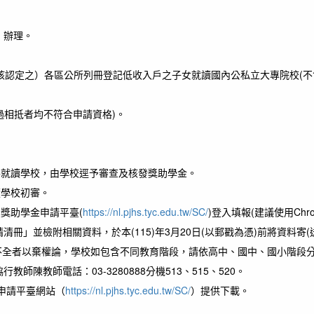
」辦理。
校審核認定之）各區公所列冊登記低收入戶之子女就讀國內公私立大專院校(
功過相抵者均不符合申請資格)。
各就讀學校，由學校逕予審查及核發獎助學金。
讀學校初審。
獎助學金申請平臺(
https://nl.pjhs.tyc.edu.tw/SC/
)登入填報(建議使用Chr
並檢附相關資料，於本(115)年3月20日(以郵戳為憑)前將資料寄(送
不全者以棄權論，學校如包含不同教育階段，請依高中、國中、國小階段
教師電話：03-3280888分機513、515、520。
申請平臺網站（
https://nl.pjhs.tyc.edu.tw/SC/
）提供下載。