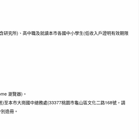
不含研究所)、高中職及就讀本市各國中小學生(低收入戶證明有效期限
ome 瀏覽器)。
)至本市大崗國中總務處(33377桃園市龜山區文化二路168號，請
分別造冊。