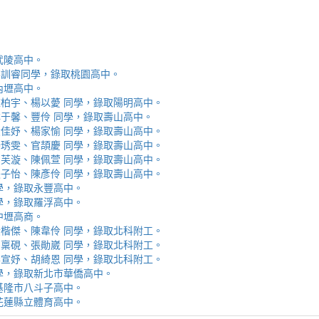
取武陵高中。
安、李訓睿同學，錄取桃園高中。
取內壢高中。
芯、陳柏宇、楊以薆 同學，錄取陽明高中。
佳、林于馨、豐伶 同學，錄取壽山高中。
涵、黃佳妤、楊家愉 同學，錄取壽山高中。
辰、楊琇雯、官頡慶 同學，錄取壽山高中。
嬡、柳芙漩、陳佩萱 同學，錄取壽山高中。
妮、張子怡、陳彥伶 同學，錄取壽山高中。
 同學，錄取永豐高中。
 同學，錄取羅浮高中。
取中壢高商。
霖、黃楷傑、陳韋伶 同學，錄取北科附工。
容、馬稟硯、張勛崴 同學，錄取北科附工。
芯、李宣妤、胡綺恩 同學，錄取北科附工。
睿 同學，錄取新北市華僑高中。
錄取基隆市八斗子高中。
錄取花蓮縣立體育高中。