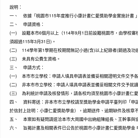
說明：
一、 依據「桃園市115年度推行小康計畫仁愛獎助學金實施計畫 
二、 申請資格：
(一) 設籍本市6個月以上（114年9月1日前設籍桃園市，由學
須超過115年3月31日)。
(二) 114學年第1學期在校期間無記小過(含)以上紀錄者(銷過及
(三) 未具有公費生資格。
三、 申請方式：
(一) 本市市立學校：申請人填具申請表並備妥相關證明文件交予
(二) 非本市市立學校：申請人填具申請表並備妥相關文件交予就
(三) 為利統計申請及核發情形，請各校均須至桃園市小康計畫仁愛
四、 資料寄送：非本市市立學校請至獎助學金申請平臺列印「申請清冊」
於信封上註明：小康仁愛獎助學金），逾期送件、逾期缺件及核章
五、 本案如有疑問請逕洽本市大崗國中出納組陳組長、王幹事與協行教師陳
六、 旨揭計畫及相關表件已公告於桃園市小康計畫仁愛獎助學金 