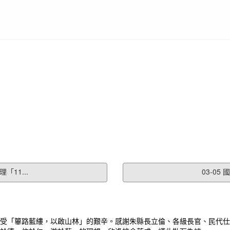
11...
03-0
受「篳路藍縷，以啟山林」的艱辛。感謝朱縣長立倫、各級長官、民代仕