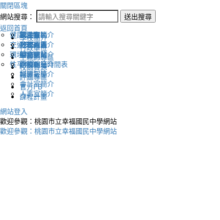
關閉區塊
網站搜尋：
送出搜尋
返回首頁
健康促進
認識幸福
校長室簡介
新生專區
電子報
學校簡介
交通安全
地理位置
教務處簡介
升學專區
下載列表
行政單位
環境教育
英文網站
學務處簡介
圖書館藏
生親師專區
性平教育
幸福相簿
總務處簡介
學校作息時間表
校園資源
媒體報導
輔導室簡介
評鑑專區
會計室簡介
官方FB
人事室簡介
課程計畫
網站登入
歡迎參觀：桃園市立幸福國民中學網站
歡迎參觀：桃園市立幸福國民中學網站