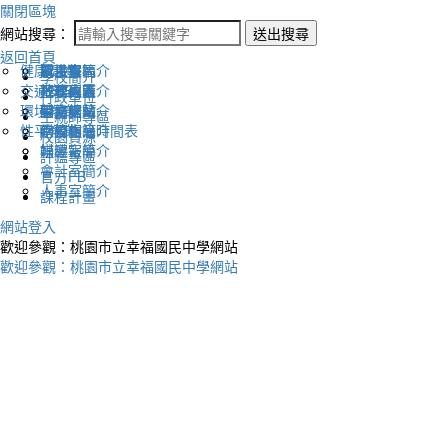
關閉區塊
網站搜尋：
送出搜尋
返回首頁
健康促進
認識幸福
校長室簡介
新生專區
電子報
學校簡介
交通安全
地理位置
教務處簡介
升學專區
下載列表
行政單位
環境教育
英文網站
學務處簡介
圖書館藏
生親師專區
性平教育
幸福相簿
總務處簡介
學校作息時間表
校園資源
媒體報導
輔導室簡介
評鑑專區
會計室簡介
官方FB
人事室簡介
課程計畫
網站登入
歡迎參觀：桃園市立幸福國民中學網站
歡迎參觀：桃園市立幸福國民中學網站