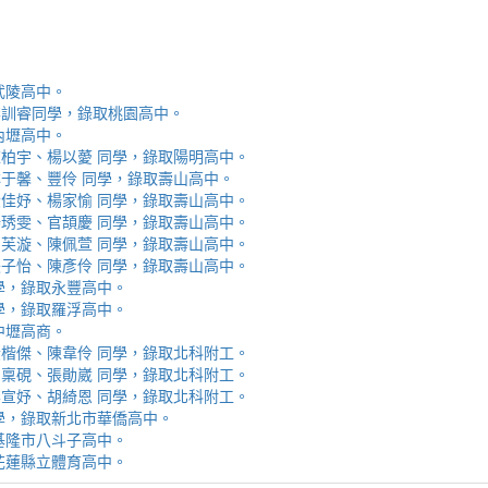
取武陵高中。
安、李訓睿同學，錄取桃園高中。
取內壢高中。
芯、陳柏宇、楊以薆 同學，錄取陽明高中。
佳、林于馨、豐伶 同學，錄取壽山高中。
涵、黃佳妤、楊家愉 同學，錄取壽山高中。
辰、楊琇雯、官頡慶 同學，錄取壽山高中。
嬡、柳芙漩、陳佩萱 同學，錄取壽山高中。
妮、張子怡、陳彥伶 同學，錄取壽山高中。
 同學，錄取永豐高中。
 同學，錄取羅浮高中。
取中壢高商。
霖、黃楷傑、陳韋伶 同學，錄取北科附工。
容、馬稟硯、張勛崴 同學，錄取北科附工。
芯、李宣妤、胡綺恩 同學，錄取北科附工。
睿 同學，錄取新北市華僑高中。
錄取基隆市八斗子高中。
錄取花蓮縣立體育高中。