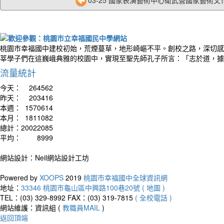
03-25 國家表演藝術中心衛武營國家藝術文化
桃園市幸福國中建校初始，荒煙蔓草，地形崎嶇不平。創校之路，深切感
莘學子們在這巍峨典雅的校園中，實現至聖先師孔子所言：「志於道，據
流量統計
今天：
264562
昨天：
203416
本週：
1570614
本月：
1811082
總計：
20022085
平均：
8999
網站設計：Neil網站設計工坊
Powered by
XOOPS
2019
桃園市幸福國中全球資訊網
地址：
33346 桃園市龜山區中興路100巷20號 ( 地圖 )
TEL：(03) 329-8992
FAX：(03) 319-7815
( 全校電話 )
網站維護：資訊組 (
教職員MAIL
)
返回頂端