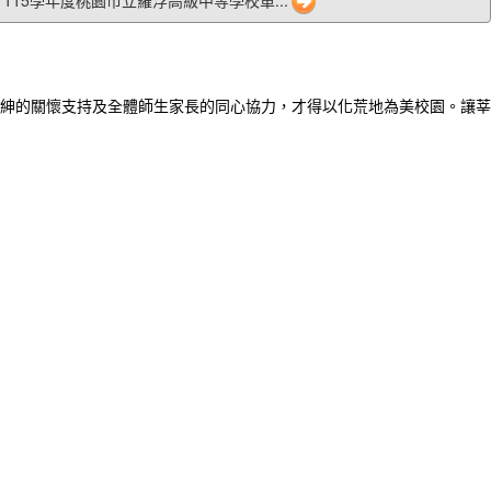
5 「115學年度桃園市立羅浮高級中等學校單...
紳的關懷支持及全體師生家長的同心協力，才得以化荒地為美校園。讓莘