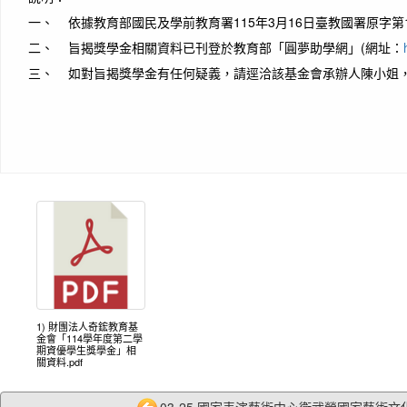
一、 依據教育部國民及學前教育署115年3月16日臺教國署原字第11
二、 旨揭獎學金相關資料已刊登於教育部「圓夢助學網」(網址：
三、 如對旨揭獎學金有任何疑義，請逕洽該基金會承辦人陳小姐，電話：0
1) 財團法人奇鋐教育基
金會「114學年度第二學
期資優學生獎學金」相
關資料.pdf