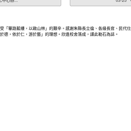
中心辦...
03-2
受「篳路藍縷，以啟山林」的艱辛。感謝朱縣長立倫、各級長官、民代仕
於德，依於仁，游於藝」的理想。欣逢校舍落成，謹此勒石為誌。