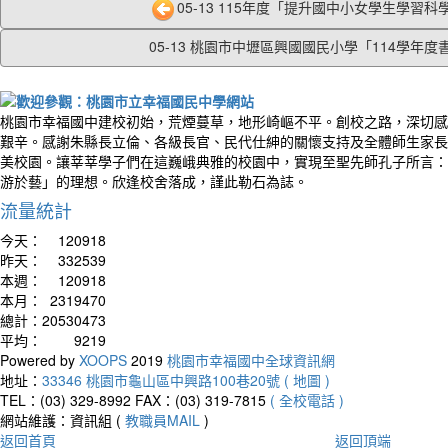
05-13 115年度「提升國中小女學生學習科學
05-13 桃園市中壢區興國國民小學「114學年度書.
桃園市幸福國中建校初始，荒煙蔓草，地形崎嶇不平。創校之路，深切感
艱辛。感謝朱縣長立倫、各級長官、民代仕紳的關懷支持及全體師生家長
美校園。讓莘莘學子們在這巍峨典雅的校園中，實現至聖先師孔子所言：
游於藝」的理想。欣逢校舍落成，謹此勒石為誌。
流量統計
今天：
120918
昨天：
332539
本週：
120918
本月：
2319470
總計：
20530473
平均：
9219
Powered by
XOOPS
2019
桃園市幸福國中全球資訊網
地址：
33346 桃園市龜山區中興路100巷20號 ( 地圖 )
TEL：(03) 329-8992
FAX：(03) 319-7815
( 全校電話 )
網站維護：資訊組 (
教職員MAIL
)
返回首頁
返回頂端