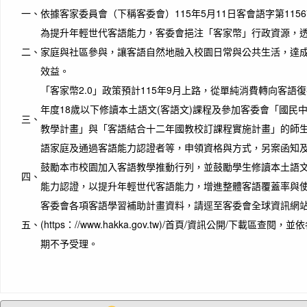
一、
依據客家委員會（下稱客委會）115年5月11日客會語字第11567
為提升年輕世代客語能力，客委會挹注「客家幣」行政資源，
二、
家庭與社區參與，讓客語自然地融入校園日常與公共生活，達
效益。
「客家幣2.0」政策預計115年9月上路，從單純消費轉向客語復
年度18歲以下修讀本土語文(客語文)課程及參加客委會「國民
三、
教學計畫」與「客語結合十二年國教校訂課程實施計畫」的師生
語家庭及通過客語能力認證者等，申領資格與方式，另案函知
鼓勵本市校園加入客語教學推動行列，並鼓勵學生修讀本土語文
四、
能力認證，以提升年輕世代客語能力，增進整體客語覆蓋率與
客委會各項客語學習補助計畫資料，請逕至客委會全球資訊網
五、
(https：//www.hakka.gov.tw)/首頁/資訊公開/下載區
期不予受理。