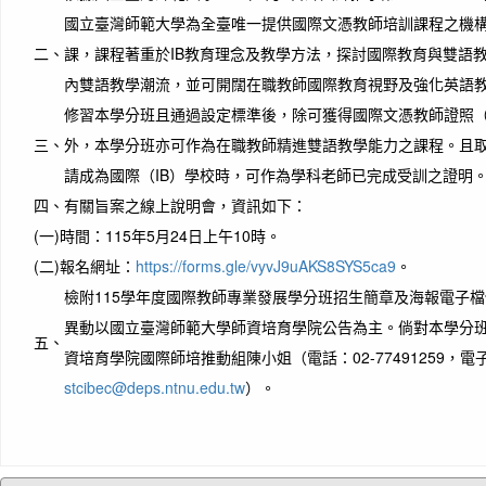
國立臺灣師範大學為全臺唯一提供國際文憑教師培訓課程之機
二、
課，課程著重於IB教育理念及教學方法，探討國際教育與雙語
內雙語教學潮流，並可開闊在職教師國際教育視野及強化英語
修習本學分班且通過設定標準後，除可獲得國際文憑教師證照（IB Educa
三、
外，本學分班亦可作為在職教師精進雙語教學能力之課程。且
請成為國際（IB）學校時，可作為學科老師已完成受訓之證明
四、
有關旨案之線上說明會，資訊如下：
(一)
時間：115年5月24日上午10時。
(二)
報名網址：
https://forms.gle/vyvJ9uAKS8SYS5ca9
。
檢附115學年度國際教師專業發展學分班招生簡章及海報電子
異動以國立臺灣師範大學師資培育學院公告為主。倘對本學分
五、
資培育學院國際師培推動組陳小姐（電話：02-77491259，電
stcibec@deps.ntnu.edu.tw
）。