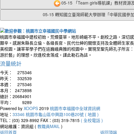
05-15 「Team girls導航課」教材資源及.
05-15 轉知國立臺灣師範大學辦理「中華民國參加2.
桃園市幸福國中建校初始，荒煙蔓草，地形崎嶇不平。創校之路，深切感
艱辛。感謝朱縣長立倫、各級長官、民代仕紳的關懷支持及全體師生家長
美校園。讓莘莘學子們在這巍峨典雅的校園中，實現至聖先師孔子所言：
游於藝」的理想。欣逢校舍落成，謹此勒石為誌。
流量統計
今天：
275346
昨天：
332539
本週：
275346
本月：
2473898
總計：
20684901
平均：
9289
Powered by
XOOPS
2019
桃園市幸福國中全球資訊網
地址：
33346 桃園市龜山區中興路100巷20號 ( 地圖 )
TEL：(03) 329-8992
FAX：(03) 319-7815
( 全校電話 )
網站維護：資訊組 (
教職員MAIL
)
返回首頁
返回頂端