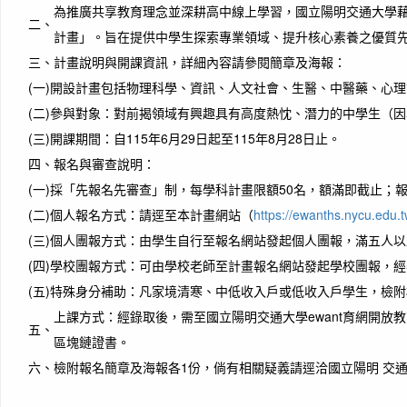
為推廣共享教育理念並深耕高中線上學習，國立陽明交通大學藉由
二、
計畫」。旨在提供中學生探索專業領域、提升核心素養之優質
三、
計畫說明與開課資訊，詳細內容請參閱簡章及海報：
(一)
開設計畫包括物理科學、資訊、人文社會、生醫、中醫藥、心理
(二)
參與對象：對前揭領域有興趣具有高度熱忱、潛力的中學生（因
(三)
開課期間：自115年6月29日起至115年8月28日止。
四、
報名與審查說明：
(一)
採「先報名先審查」制，每學科計畫限額50名，額滿即截止；報名
(二)
個人報名方式：請逕至本計畫網站（
https://ewanths.nycu.edu.
(三)
個人團報方式：由學生自行至報名網站發起個人團報，滿五人以
(四)
學校團報方式：可由學校老師至計畫報名網站發起學校團報，經
(五)
特殊身分補助：凡家境清寒、中低收入戶或低收入戶學生，檢附
上課方式：經錄取後，需至國立陽明交通大學ewant育網開
五、
區塊鏈證書。
六、
檢附報名簡章及海報各1份，倘有相關疑義請逕洽國立陽明 交通大學