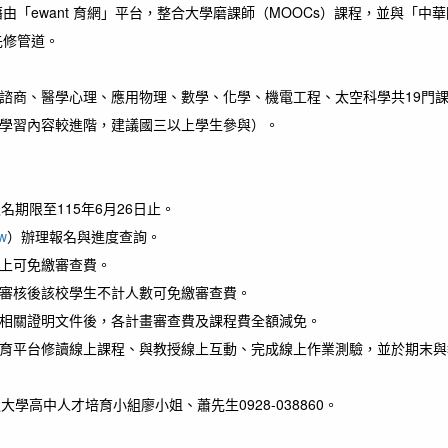
「ewant 育網」平台，整合大學磨課師（MOOCs）課程，並與「
先修管道。
諮商、醫學心理、應用物理、數學、化學、機電工程、太空科學共19門
學習內容較進階，建議國三以上學生參與）。
期限至115年6月26日止。
tw
）辦理報名與進度查詢。
上可免繳審查費。
審核後該校學生不計人數可免繳審查費。
相關證明文件後，各計畫審查費及課程費全額減免。
放教育平台修讀線上課程、與教授線上互動、完成線上作業測驗，並於期末
高中人才培育小組廖小姐、蕭先生0928-038860。