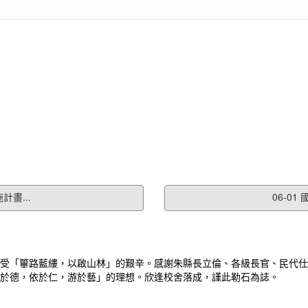
計畫...
06-0
受「篳路藍縷，以啟山林」的艱辛。感謝朱縣長立倫、各級長官、民代仕
於德，依於仁，游於藝」的理想。欣逢校舍落成，謹此勒石為誌。