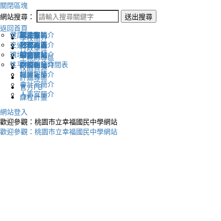
關閉區塊
網站搜尋：
送出搜尋
返回首頁
健康促進
認識幸福
校長室簡介
新生專區
電子報
學校簡介
交通安全
地理位置
教務處簡介
升學專區
下載列表
行政單位
環境教育
英文網站
學務處簡介
圖書館藏
生親師專區
性平教育
幸福相簿
總務處簡介
學校作息時間表
校園資源
媒體報導
輔導室簡介
評鑑專區
會計室簡介
官方FB
人事室簡介
課程計畫
網站登入
歡迎參觀：桃園市立幸福國民中學網站
歡迎參觀：桃園市立幸福國民中學網站