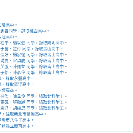
取武陵高中。
安、李訓睿同學，錄取桃園高中。
取內壢高中。
芯、陳柏宇、楊以薆 同學，錄取陽明高中。
佳、林于馨、豐伶 同學，錄取壽山高中。
涵、黃佳妤、楊家愉 同學，錄取壽山高中。
辰、楊琇雯、官頡慶 同學，錄取壽山高中。
嬡、柳芙漩、陳佩萱 同學，錄取壽山高中。
妮、張子怡、陳彥伶 同學，錄取壽山高中。
 同學，錄取永豐高中。
 同學，錄取羅浮高中。
取中壢高商。
霖、黃楷傑、陳韋伶 同學，錄取北科附工。
容、馬稟硯、張勛崴 同學，錄取北科附工。
芯、李宣妤、胡綺恩 同學，錄取北科附工。
睿 同學，錄取新北市華僑高中。
錄取基隆市八斗子高中。
錄取花蓮縣立體育高中。