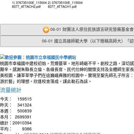
1) 376735100E_115004
2) 376735100E_115004
8377_ATTACH2.pdf
8377_ATTACH1.pdf
06-01 財團法人原住民族語言研究發展基金會「
06-01 國立高雄師範大學（以下簡稱高師大）「認識
桃園市幸福國中建校初始，荒煙蔓草，地形崎嶇不平。創校之路，深切感
艱辛。感謝朱縣長立倫、各級長官、民代仕紳的關懷支持及全體師生家長
美校園。讓莘莘學子們在這巍峨典雅的校園中，實現至聖先師孔子所言：
游於藝」的理想。欣逢校舍落成，謹此勒石為誌。
流量統計
今天：
159515
昨天：
341324
本週：
500839
本月：
2699391
總計：
20910394
平均：
9386