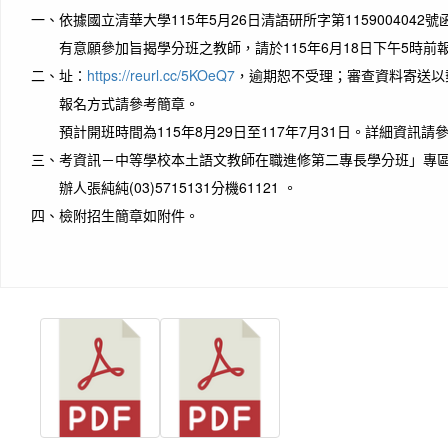
一、
依據國立清華大學115年5月26日清語研所字第1159004042
有意願參加旨揭學分班之教師，請於115年6月18日下午5時
二、
址：
https://reurl.cc/5KOeQ7
，逾期恕不受理；審查資料寄送以
報名方式請參考簡章。
預計開班時間為115年8月29日至117年7月31日。詳細資訊
三、
考資訊－中等學校本土語文教師在職進修第二專長學分班」專
辦人張純純(03)5715131分機61121 。
四、
檢附招生簡章如附件。