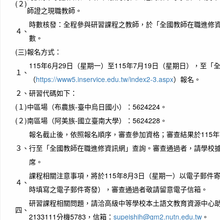
(２)
師證之現職教師。
時數核發：全程參與研習課程之教師，於「全國教師在職進修資
４、
數。
(三)
報名方式：
115年6月29日（星期一）至115年7月19日（星期日），至
１、
（
https://www5.inservice.edu.tw/index2-3.aspx
）報名。
２、
研習代碼如下：
(１)
中區場（布農族-臺中烏日國小）：5624224。
(２)
南區場（阿美族-國立臺南大學）：5624228。
報名截止後，依照報名順序，審查參加資格；審查結果於115年
３、
行至「全國教師在職進修資訊網」查詢。審查通過者，請學校
席。
課程相關注意事項，將於115年8月3日（星期一）以電子郵件
４、
時填寫之電子郵件寄發），審查通過者敬請留意電子信箱。
研習課程相關問題，請洽高級中等學校本土語文教育資源中心助
四、
2133111分機5783，信箱：
supeishih@gm2.nutn.edu.tw
。