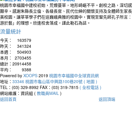
桃園市幸福國中建校初始，荒煙蔓草，地形崎嶇不平。創校之路，深切感
艱辛。感謝朱縣長立倫、各級長官、民代仕紳的關懷支持及全體師生家長
美校園。讓莘莘學子們在這巍峨典雅的校園中，實現至聖先師孔子所言：
游於藝」的理想。欣逢校舍落成，謹此勒石為誌。
流量統計
今天：
163579
昨天：
341324
本週：
504903
本月：
2703455
總計：
20914458
平均：
9388
Powered by
XOOPS
2019
桃園市幸福國中全球資訊網
地址：
33346 桃園市龜山區中興路100巷20號 ( 地圖 )
TEL：(03) 329-8992
FAX：(03) 319-7815
( 全校電話 )
網站維護：資訊組 (
教職員MAIL
)
返回首頁
返回頂端