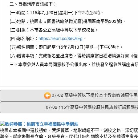
二、
旨揭講座資訊如下：
(一)
時間：115年7月20日(星期一)下午2時至5時。
(二)
地點：桃園市立圖書館總館微光廳(桃園區南平路303號)。
(三)
對象：本市各公立高級中等以下學校校長。
(四)
報名網址：
https://reurl.cc/8eQrEg
。
(五)
報名期間：即日起至115年7月13日(星期一)下午6時止。
(六)
贈書事項：完成報名並出席者，得於講座當日獲贈精選好書《慢
三、
本案參與人員本局同意核予公假出席，並核發全程參與講座者研
07-02 高級中等以下學校本土教育教師原住民音
07-02 115年高級中等學校原住民族校訂課程學校.
桃園市幸福國中建校初始，荒煙蔓草，地形崎嶇不平。創校之路，深切感
艱辛。感謝朱縣長立倫、各級長官、民代仕紳的關懷支持及全體師生家長