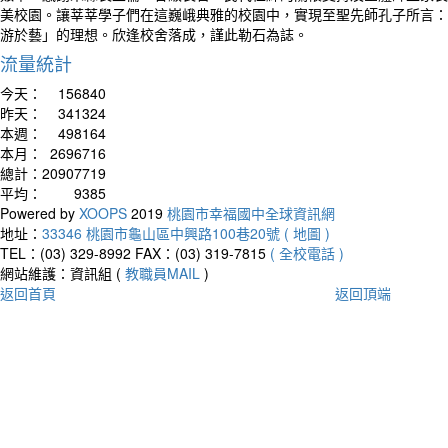
美校園。讓莘莘學子們在這巍峨典雅的校園中，實現至聖先師孔子所言：
游於藝」的理想。欣逢校舍落成，謹此勒石為誌。
流量統計
今天：
156840
昨天：
341324
本週：
498164
本月：
2696716
總計：
20907719
平均：
9385
Powered by
XOOPS
2019
桃園市幸福國中全球資訊網
地址：
33346 桃園市龜山區中興路100巷20號 ( 地圖 )
TEL：(03) 329-8992
FAX：(03) 319-7815
( 全校電話 )
網站維護：資訊組 (
教職員MAIL
)
返回首頁
返回頂端