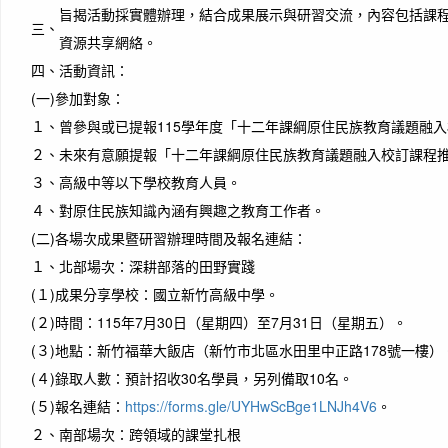
旨揭活動採實體辦理，結合成果展示與研習交流，內容包括課
三、
資源共享網絡。
四、
活動資訊：
(一)
參加對象：
１、
曾參與或已提報115學年度「十二年課綱原住民族教育議題融
２、
未來有意願提報「十二年課綱原住民族教育議題融入校訂課程
３、
高級中等以下學校教育人員。
４、
對原住民族知識內涵有興趣之教育工作者。
(二)
各場次成果暨研習辦理時間及報名連結：
１、
北部場次：深耕部落的田野實踐
(１)
成果分享學校：國立新竹高級中學。
(２)
時間：115年7月30日（星期四）至7月31日（星期五）。
(３)
地點：新竹福華大飯店（新竹市北區水田里中正路178號一樓）
(４)
錄取人數：預計招收30名學員，另列備取10名。
(５)
報名連結：
https://forms.gle/UYHwScBge1LNJh4V6
。
２、
南部場次：跨領域的課堂扎根