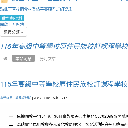
點此可至校園食材登錄平臺觀看詳細資訊
重新擷取資料
開啟上方區塊
選擇分類
115年高級中等學校原住民族校訂課程學
本站消息
分月文章
115年高級中等學校原住民族校訂課程學
教學組長
-
教務處新聞
| 2026-07-02 | 人氣：217
一、
依據國教署115年6月30日臺教國署原字第1155702099號函辦
二、
為落實全民原教與多元文化教育理念，本次活動旨在呈現各高