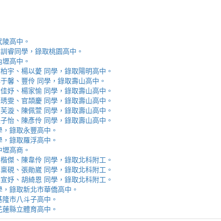
取武陵高中。
安、李訓睿同學，錄取桃園高中。
取內壢高中。
芯、陳柏宇、楊以薆 同學，錄取陽明高中。
佳、林于馨、豐伶 同學，錄取壽山高中。
涵、黃佳妤、楊家愉 同學，錄取壽山高中。
辰、楊琇雯、官頡慶 同學，錄取壽山高中。
嬡、柳芙漩、陳佩萱 同學，錄取壽山高中。
妮、張子怡、陳彥伶 同學，錄取壽山高中。
 同學，錄取永豐高中。
 同學，錄取羅浮高中。
取中壢高商。
霖、黃楷傑、陳韋伶 同學，錄取北科附工。
容、馬稟硯、張勛崴 同學，錄取北科附工。
芯、李宣妤、胡綺恩 同學，錄取北科附工。
睿 同學，錄取新北市華僑高中。
錄取基隆市八斗子高中。
錄取花蓮縣立體育高中。