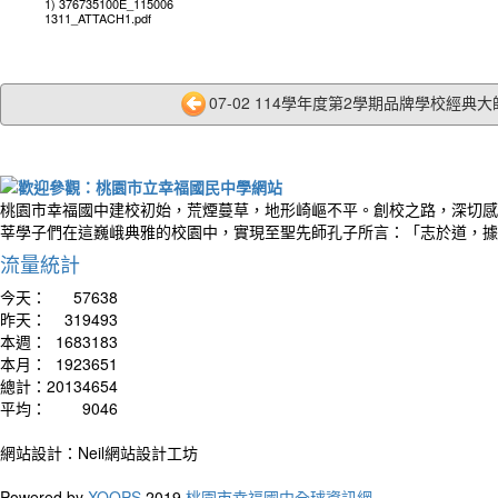
1) 376735100E_115006
1311_ATTACH1.pdf
07-02 114學年度第2學期品牌學校經典大師
桃園市幸福國中建校初始，荒煙蔓草，地形崎嶇不平。創校之路，深切感
莘學子們在這巍峨典雅的校園中，實現至聖先師孔子所言：「志於道，據
流量統計
今天：
57638
昨天：
319493
本週：
1683183
本月：
1923651
總計：
20134654
平均：
9046
網站設計：Neil網站設計工坊
Powered by
XOOPS
2019
桃園市幸福國中全球資訊網