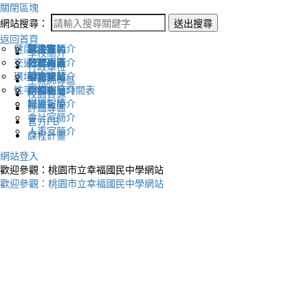
關閉區塊
網站搜尋：
送出搜尋
返回首頁
健康促進
認識幸福
校長室簡介
新生專區
電子報
學校簡介
交通安全
地理位置
教務處簡介
升學專區
下載列表
行政單位
環境教育
英文網站
學務處簡介
圖書館藏
生親師專區
性平教育
幸福相簿
總務處簡介
學校作息時間表
校園資源
媒體報導
輔導室簡介
評鑑專區
會計室簡介
官方FB
人事室簡介
課程計畫
網站登入
歡迎參觀：桃園市立幸福國民中學網站
歡迎參觀：桃園市立幸福國民中學網站