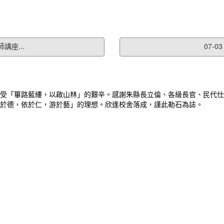
講座...
07-
受「篳路藍縷，以啟山林」的艱辛。感謝朱縣長立倫、各級長官、民代仕
於德，依於仁，游於藝」的理想。欣逢校舍落成，謹此勒石為誌。