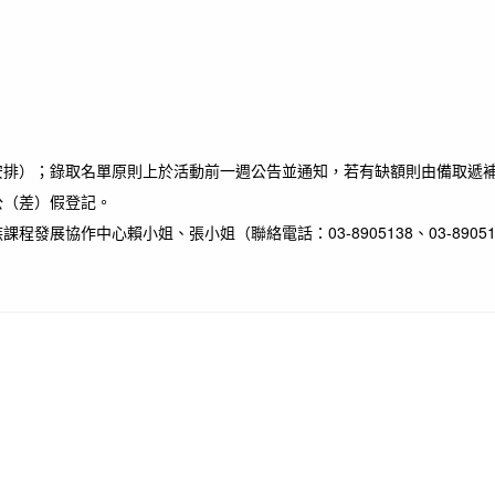
安排）；錄取名單原則上於活動前一週公告並通知，若有缺額則由備取遞
公（差）假登記。
展協作中心賴小姐、張小姐（聯絡電話：03-8905138、03-8905