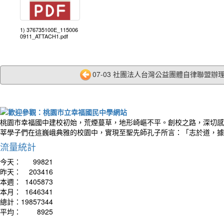
1) 376735100E_115006
0911_ATTACH1.pdf
07-03 社團法人台灣公益團體自律聯盟辦理「1
桃園市幸福國中建校初始，荒煙蔓草，地形崎嶇不平。創校之路，深切感
莘學子們在這巍峨典雅的校園中，實現至聖先師孔子所言：「志於道，據
流量統計
今天：
99821
昨天：
203416
本週：
1405873
本月：
1646341
總計：
19857344
平均：
8925