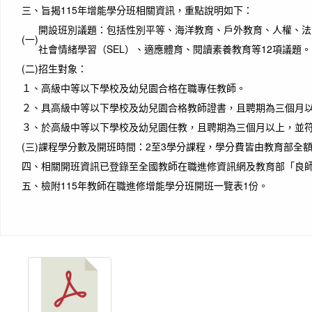
三、
旨揭115年增能學分班相關資訊，重點說明如下：
開設班別議題：包括性別平等、海洋教育、戶外教育、人權、法
(一)
社會情緒學習（SEL）、適應體育、閱讀素養教育等12項議題。
(二)
招生對象：
１、
高級中等以下學校及幼兒園合格在職專任教師。
２、
具高級中等以下學校及幼兒園合格教師證書，且聘期為三個月
３、
於高級中等以下學校及幼兒園任教，且聘期為三個月以上，並
(三)
課程學分數及開班時間：2至3學分課程，學分費皆由教育部全
四、
相關開班資訊已登錄至全國教師在職進修資訊網及教育部「良師
五、
檢附115年教師在職進修增能學分班開班一覽表1份。