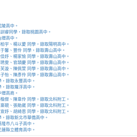
取武陵高中。
安、李訓睿同學，錄取桃園高中。
取內壢高中。
芯、陳柏宇、楊以薆 同學，錄取陽明高中。
佳、林于馨、豐伶 同學，錄取壽山高中。
涵、黃佳妤、楊家愉 同學，錄取壽山高中。
辰、楊琇雯、官頡慶 同學，錄取壽山高中。
嬡、柳芙漩、陳佩萱 同學，錄取壽山高中。
妮、張子怡、陳彥伶 同學，錄取壽山高中。
 同學，錄取永豐高中。
 同學，錄取羅浮高中。
取中壢高商。
霖、黃楷傑、陳韋伶 同學，錄取北科附工。
容、馬稟硯、張勛崴 同學，錄取北科附工。
芯、李宣妤、胡綺恩 同學，錄取北科附工。
睿 同學，錄取新北市華僑高中。
錄取基隆市八斗子高中。
錄取花蓮縣立體育高中。