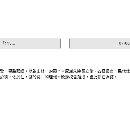
15...
07-
受「篳路藍縷，以啟山林」的艱辛。感謝朱縣長立倫、各級長官、民代仕
於德，依於仁，游於藝」的理想。欣逢校舍落成，謹此勒石為誌。