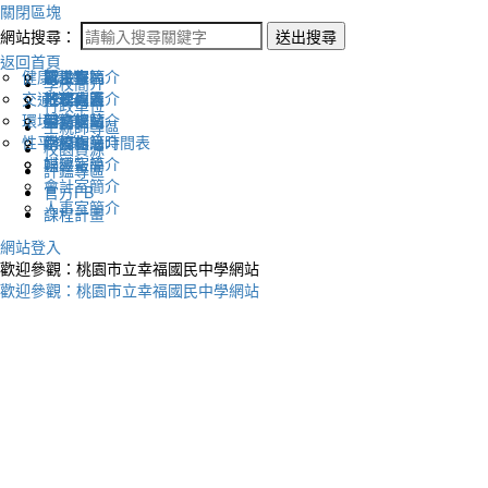
關閉區塊
網站搜尋：
送出搜尋
返回首頁
健康促進
認識幸福
校長室簡介
新生專區
電子報
學校簡介
交通安全
地理位置
教務處簡介
升學專區
下載列表
行政單位
環境教育
英文網站
學務處簡介
圖書館藏
生親師專區
性平教育
幸福相簿
總務處簡介
學校作息時間表
校園資源
媒體報導
輔導室簡介
評鑑專區
會計室簡介
官方FB
人事室簡介
課程計畫
網站登入
歡迎參觀：桃園市立幸福國民中學網站
歡迎參觀：桃園市立幸福國民中學網站