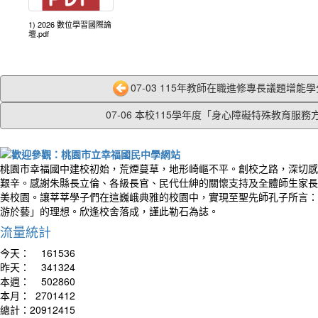
1) 2026 數位學習國際論
壇.pdf
07-03 115年教師在職進修專長議題增能學分
07-06 本校115學年度「身心障礙特殊教育服務方.
桃園市幸福國中建校初始，荒煙蔓草，地形崎嶇不平。創校之路，深切感
艱辛。感謝朱縣長立倫、各級長官、民代仕紳的關懷支持及全體師生家長
美校園。讓莘莘學子們在這巍峨典雅的校園中，實現至聖先師孔子所言：
游於藝」的理想。欣逢校舍落成，謹此勒石為誌。
流量統計
今天：
161536
昨天：
341324
本週：
502860
本月：
2701412
總計：
20912415