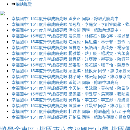
網站導覽
幸福國中115年度升學成績亮眼 黃安正 同學，錄取武陵高中。
幸福國中115年度升學成績亮眼 陳冠謀、李庭安、李訓睿同學，
幸福國中115年度升學成績亮眼 潘奕愷 同學，錄取內壢高中。
幸福國中115年度升學成績亮眼 農佩珊、林郁芯、陳柏宇、楊以薆
幸福國中115年度升學成績亮眼 江昶毅、吳思佳、林于馨、豐伶 
幸福國中115年度升學成績亮眼 陳祥恩、吳語涵、黃佳妤、楊家愉
幸福國中115年度升學成績亮眼 楊雅媛、藍尹辰、楊琇雯、官頡慶
幸福國中115年度升學成績亮眼 趙宥菘、江亞嬡、柳芙漩、陳佩萱
幸福國中115年度升學成績亮眼 邱姿彤、吳芯妮、張子怡、陳彥伶
幸福國中115年度升學成績亮眼 廖凰淇、徐攸青 同學，錄取永豐
幸福國中115年度升學成績亮眼 林子琦、林沄嬨 同學，錄取羅浮
幸福國中115年度升學成績亮眼 黃筠涵 同學，錄取中壢高商。
幸福國中115年度升學成績亮眼 李天佑、吳泳霖、黃楷傑、陳韋伶
幸福國中115年度升學成績亮眼 梁家福、李旻容、馬稟硯、張勛崴
幸福國中115年度升學成績亮眼 黃雋哲、李宜芯、李宣妤、胡綺恩
幸福國中115年度升學成績亮眼 陳威全、江晟睿 同學，錄取新北
幸福國中115年度升學成績亮眼 杜玟潔 同學，錄取基隆市八斗子
幸福國中115年度升學成績亮眼 石柏煒 同學，錄取花蓮縣立體育
獎學金專區 :桃園市立幸福國民中學-桃園