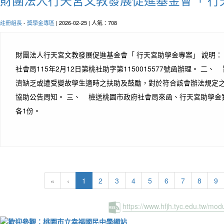
註冊組長
-
獎學金專區
| 2026-02-25 | 人氣：708
財團法人行天宮文教發展促進基金會「 行天宮助學金專案」 說明
社會局115年2月12日第桃社助字第1150015577號函辦理。 二
濟缺乏或遭受變故學生適時之扶助及鼓勵，對於符合該會辦法規定
協助公告周知。 三、 檢送桃園市政府社會局來函、行天宮助學金
各1份。
(current)
«
‹
1
2
3
4
5
6
7
8
9
https://www.hfjh.tyc.edu.tw/mo