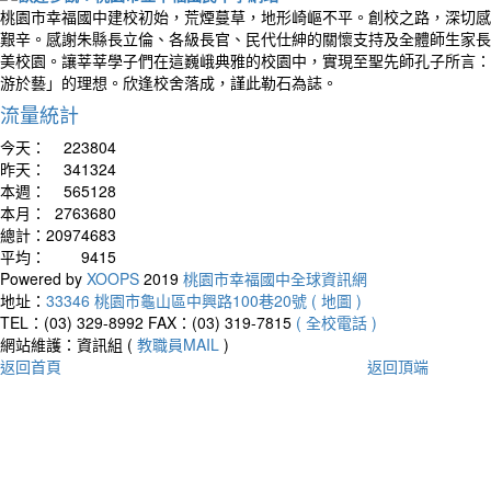
桃園市幸福國中建校初始，荒煙蔓草，地形崎嶇不平。創校之路，深切感
艱辛。感謝朱縣長立倫、各級長官、民代仕紳的關懷支持及全體師生家長
美校園。讓莘莘學子們在這巍峨典雅的校園中，實現至聖先師孔子所言：
游於藝」的理想。欣逢校舍落成，謹此勒石為誌。
流量統計
今天：
223804
昨天：
341324
本週：
565128
本月：
2763680
總計：
20974683
平均：
9415
Powered by
XOOPS
2019
桃園市幸福國中全球資訊網
地址：
33346 桃園市龜山區中興路100巷20號 ( 地圖 )
TEL：(03) 329-8992
FAX：(03) 319-7815
( 全校電話 )
網站維護：資訊組 (
教職員MAIL
)
返回首頁
返回頂端