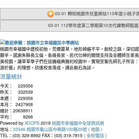
03-01 轉知桃園市兒童網站113年度小桃子資
03-01 112學年度第二學期第10次代課教師甄選..
桃園市幸福國中建校初始，荒煙蔓草，地形崎嶇不平。創校之路，深切感
艱辛。感謝朱縣長立倫、各級長官、民代仕紳的關懷支持及全體師生家長
美校園。讓莘莘學子們在這巍峨典雅的校園中，實現至聖先師孔子所言：
游於藝」的理想。欣逢校舍落成，謹此勒石為誌。
流量統計
今天：
229356
昨天：
332539
本週：
229356
本月：
2427908
總計：
20638911
平均：
9268
Powered by
XOOPS
2019
桃園市幸福國中全球資訊網
地址：
33346 桃園市龜山區中興路100巷20號 ( 地圖 )
TEL：(03) 329-8992
FAX：(03) 319-7815
( 全校電話 )