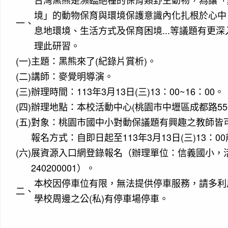
境」的動物保育與環境保護意識內化扎根於心中
一、
息地環境、生活方式及保育困境...等議題有更
理此研習。
(一)
主題：黑熊來了(紀錄片賞析)。
(二)
講師：麥覺明導演。
(三)
辦理時間：113年3月13日(三)13：00~16：00。
(四)
辦理地點：本校活動中心(桃園市中壢區成都路55
(五)
對象：桃園市國中小對動保議題有興趣之教師皆
報名方式：自即日起至113年3月13日(三)13：
(六)
展資源入口網登錄報名（辦理單位：信義國小，活動編
240200001）。
本校因停車位有限，無法提供停車服務，請多利
二、
學校周邊之公(私)有停車場停車。