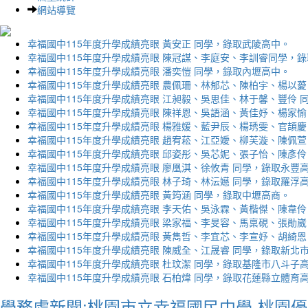
網站導覽
幸福國中115年度升學成績亮眼 黃安正 同學，錄取武陵高中。
幸福國中115年度升學成績亮眼 陳冠謀、李庭安、李訓睿同學，
幸福國中115年度升學成績亮眼 潘奕愷 同學，錄取內壢高中。
幸福國中115年度升學成績亮眼 農佩珊、林郁芯、陳柏宇、楊以薆
幸福國中115年度升學成績亮眼 江昶毅、吳思佳、林于馨、豐伶 
幸福國中115年度升學成績亮眼 陳祥恩、吳語涵、黃佳妤、楊家愉
幸福國中115年度升學成績亮眼 楊雅媛、藍尹辰、楊琇雯、官頡慶
幸福國中115年度升學成績亮眼 趙宥菘、江亞嬡、柳芙漩、陳佩萱
幸福國中115年度升學成績亮眼 邱姿彤、吳芯妮、張子怡、陳彥伶
幸福國中115年度升學成績亮眼 廖凰淇、徐攸青 同學，錄取永豐
幸福國中115年度升學成績亮眼 林子琦、林沄嬨 同學，錄取羅浮
幸福國中115年度升學成績亮眼 黃筠涵 同學，錄取中壢高商。
幸福國中115年度升學成績亮眼 李天佑、吳泳霖、黃楷傑、陳韋伶
幸福國中115年度升學成績亮眼 梁家福、李旻容、馬稟硯、張勛崴
幸福國中115年度升學成績亮眼 黃雋哲、李宜芯、李宣妤、胡綺恩
幸福國中115年度升學成績亮眼 陳威全、江晟睿 同學，錄取新北
幸福國中115年度升學成績亮眼 杜玟潔 同學，錄取基隆市八斗子
幸福國中115年度升學成績亮眼 石柏煒 同學，錄取花蓮縣立體育
學務處新聞:桃園市立幸福國民中學-桃園